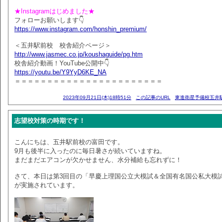
★Instagramはじめました★
フォローお願いします👇
https://www.instagram.com/honshin_premium/
＜五井駅前校 校舎紹介ページ＞
http://www.jasmec.co.jp/koushaguide/pg.htm
校舎紹介動画！YouTube公開中👇
https://youtu.be/Y9YyD6KE_NA
＝＝＝＝＝＝＝＝＝＝＝＝＝＝＝＝＝＝＝＝＝＝＝
2023年09月21日(木)18時51分
この記事のURL
東進衛星予備校五井
志望校対策の時期です！
こんにちは、五井駅前校の富田です。
9月も後半に入ったのに毎日暑さが続いていますね。
まだまだエアコンが欠かせません、水分補給も忘れずに！
さて、本日は第3回目の「早慶上理国公立大模試＆全国有名国公私大模
が実施されています。