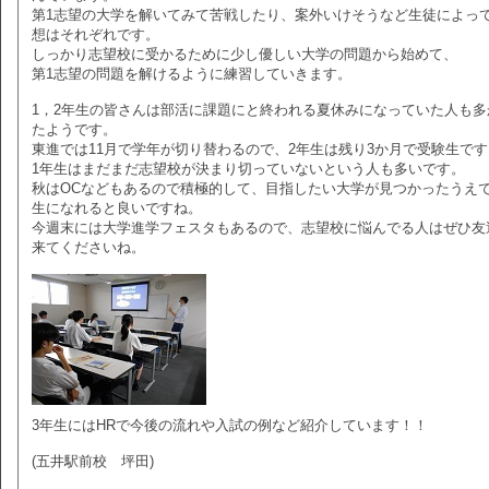
第1志望の大学を解いてみて苦戦したり、案外いけそうなど生徒によっ
想はそれぞれです。
しっかり志望校に受かるために少し優しい大学の問題から始めて、
第1志望の問題を解けるように練習していきます。
1，2年生の皆さんは部活に課題にと終われる夏休みになっていた人も多
たようです。
東進では11月で学年が切り替わるので、2年生は残り3か月で受験生です
1年生はまだまだ志望校が決まり切っていないという人も多いです。
秋はOCなどもあるので積極的して、目指したい大学が見つかったうえで
生になれると良いですね。
今週末には大学進学フェスタもあるので、志望校に悩んでる人はぜひ友
来てくださいね。
3年生にはHRで今後の流れや入試の例など紹介しています！！
(五井駅前校 坪田)