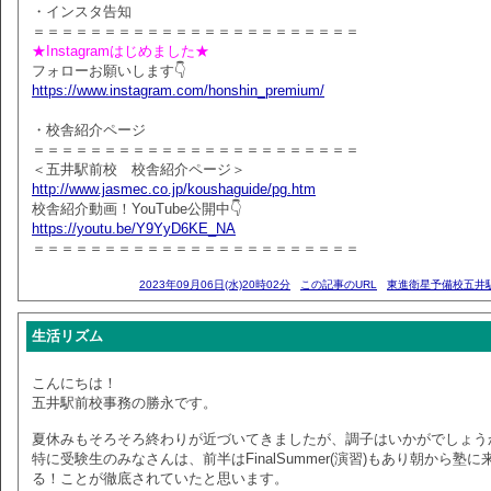
・インスタ告知
＝＝＝＝＝＝＝＝＝＝＝＝＝＝＝＝＝＝＝＝＝＝＝
★Instagramはじめました★
フォローお願いします👇
https://www.instagram.com/honshin_premium/
・校舎紹介ページ
＝＝＝＝＝＝＝＝＝＝＝＝＝＝＝＝＝＝＝＝＝＝＝
＜五井駅前校 校舎紹介ページ＞
http://www.jasmec.co.jp/koushaguide/pg.htm
校舎紹介動画！YouTube公開中👇
https://youtu.be/Y9YyD6KE_NA
＝＝＝＝＝＝＝＝＝＝＝＝＝＝＝＝＝＝＝＝＝＝＝
2023年09月06日(水)20時02分
この記事のURL
東進衛星予備校五井
生活リズム
こんにちは！
五井駅前校事務の勝永です。
夏休みもそろそろ終わりが近づいてきましたが、調子はいかがでしょう
特に受験生のみなさんは、前半はFinalSummer(演習)もあり朝から塾に
る！ことが徹底されていたと思います。