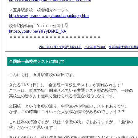
＜五井駅前校 校舎紹介ページ＞
http://www.jasmec.co.jp/koushaguide/pg.htm
校舎紹介動画！YouTube公開中👇
https://youtu.be/Y9YyD6KE_NA
＝＝＝＝＝＝＝＝＝＝＝＝＝＝＝＝＝＝＝＝＝＝＝
2023年11月17日(金)16時44分
この記事のURL
東進衛星予備校五井
全国統一高校生テストに向けて
こんにちは、五井駅前校の富田です。
きたる11/5（日）に「全国統一高校生テスト」が実施されます！
こちらは、東進で毎年開催されている共通テスト型の模試で、一般の
高校生の皆さんも無料で受けられる貴重な模試になります。
全国統一という名称の通り、中学生や小学生のテストもあります。
なぜ、この時期にこういった大規模な模試があるのでしょう？？
これは私の持論ですが、秋は「食欲の秋」でもありますが、「勉強の
秋」だからだと思います！
夏休みが終わり、秋は体育祭や文化祭・修学旅行などイベント盛り沢山