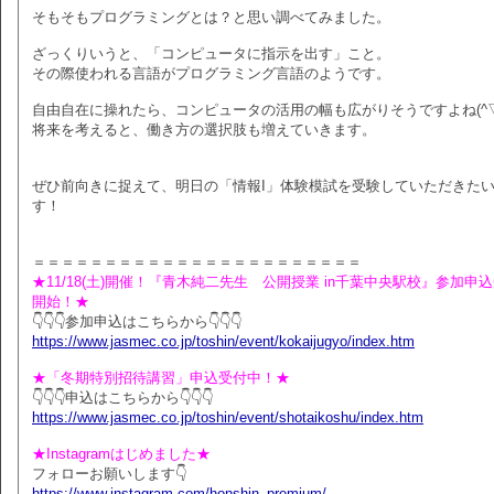
そもそもプログラミングとは？と思い調べてみました。
ざっくりいうと、「コンピュータに指示を出す」こと。
その際使われる言語がプログラミング言語のようです。
自由自在に操れたら、コンピュータの活用の幅も広がりそうですよね(^▽
将来を考えると、働き方の選択肢も増えていきます。
ぜひ前向きに捉えて、明日の「情報I」体験模試を受験していただきた
す！
＝＝＝＝＝＝＝＝＝＝＝＝＝＝＝＝＝＝＝＝＝＝＝
★11/18(土)開催！『青木純二先生 公開授業 in千葉中央駅校』参加申
開始！★
👇👇👇参加申込はこちらから👇👇👇
https://www.jasmec.co.jp/toshin/event/kokaijugyo/index.htm
★「冬期特別招待講習」申込受付中！★
👇👇👇申込はこちらから👇👇👇
https://www.jasmec.co.jp/toshin/event/shotaikoshu/index.htm
★Instagramはじめました★
フォローお願いします👇
https://www.instagram.com/honshin_premium/