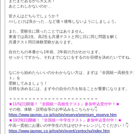
まだまだあるから大丈夫！
あとこれしかないのか…
皆さんはどちらでしょうか？
○○しとけば良かった…など後々後悔しないようにしましょう。
また、受験生に限ったことではありません。
東進では高1生、高2生も共通テストと同じ日に同じ問題を解く
共通テスト同日体験受験があります。
自分たちの本番から1年前、2年前の力がわかります。
せっかくですから、それまでになにをするのか目標を決めたいですね。
なにから始めたらいいのかわからない方は、まずは『全国統一高校生テ
ト』を
受験してみましょう！
目標を決めるには、まず今の自分の力を知ることが重要になります。
＝＝＝＝＝＝＝＝＝＝＝＝＝＝＝＝＝＝＝＝＝＝＝
★11/5(日)開催！『全国統一高校生テスト』参加申込受付中！★
その他、体験・説明会等のお申込みもこちらから👇
https://www.jasmec.co.jp/toshin/reserve/premium_reserve.htm
★10/29(日)開催！『全国統一中学生テスト』参加申込受付中！★
中高一貫校にお通いの中学生の方はぜひチャレンジしてください！👇
https://www.jasmec.co.jp/toshin/event/zentochu/index.htm