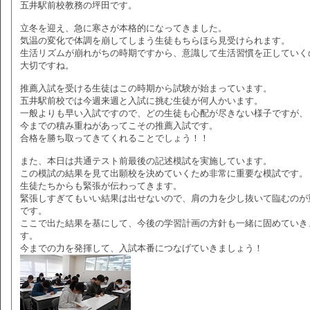
五井駅前校教務の坪田です。
立冬を迎え、急に寒さが本格的になってきました。
気温の変化で体調を崩してしまう生徒もちらほら見受けられます。
生活リズムが崩れがちの時期ですから、意識して生活習慣を正していく
大切ですね。
推薦入試を受ける生徒はこの時期から試験が始まっています。
五井駅前校では今週来週と入試に挑む生徒が何人かいます。
一般よりも早い入試ですので、どの生徒も心配が尽きない様子ですが、
今までの積み重ねがあってこその推薦入試です。
合格を勝ち取ってきてくれることでしょう！！
また、本日は共通テスト前最後の記述模試を実施しています。
この模試の結果を見て出願校を決めていくため非常に重要な模試です。
生徒たちからも緊張が伝わってきます。
緊張しすぎてもいい結果は出せないので、肩の力を少し抜いて臨むのが
です。
ここで出た結果を基にして、今後の学習計画の方針も一緒に固めていき
す。
今までの力を発揮して、入試本番につなげていきましょう！