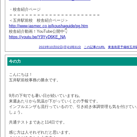
・校舎紹介ページ
＝＝＝＝＝＝＝＝＝＝＝＝＝＝＝＝＝＝＝＝＝＝＝
＜五井駅前校 校舎紹介ページ＞
http://www.jasmec.co.jp/koushaguide/pg.htm
校舎紹介動画！YouTube公開中👇
https://youtu.be/Y9YyD6KE_NA
2023年10月02日(月)21時31分
この記事のURL
東進衛星予備校五井
今の力
こんにちは！
五井駅前校事務の勝永です。
9月の下旬でも暑い日が続いていますね。
来週あたりから気温が下がっていくとの予報です。
インフルエンザも流行っているので、引き続き体調管理も気を付けてい
しょう。
共通テストまであと114日です。
感じ方は人それぞれだと思います。