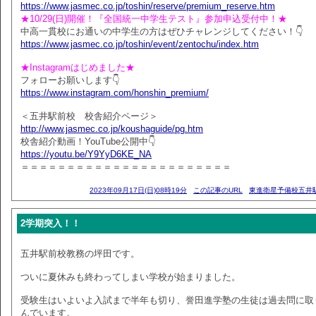
https://www.jasmec.co.jp/toshin/reserve/premium_reserve.htm
★10/29(日)開催！『全国統一中学生テスト』参加申込受付中！★
中高一貫校にお通いの中学生の方はぜひチャレンジしてください！👇
https://www.jasmec.co.jp/toshin/event/zentochu/index.htm
★Instagramはじめました★
フォローお願いします👇
https://www.instagram.com/honshin_premium/
＜五井駅前校 校舎紹介ページ＞
http://www.jasmec.co.jp/koushaguide/pg.htm
校舎紹介動画！YouTube公開中👇
https://youtu.be/Y9YyD6KE_NA
＝＝＝＝＝＝＝＝＝＝＝＝＝＝＝＝＝＝＝＝＝＝＝
2023年09月17日(日)08時19分
この記事のURL
東進衛星予備校五井
2学期突入！！
五井駅前校教務の坪田です。
ついに夏休みも終わってしまい学校が始まりました。
受験生はいよいよ入試まで半年も切り、誉田進学塾の生徒は過去問に取
んでいます。