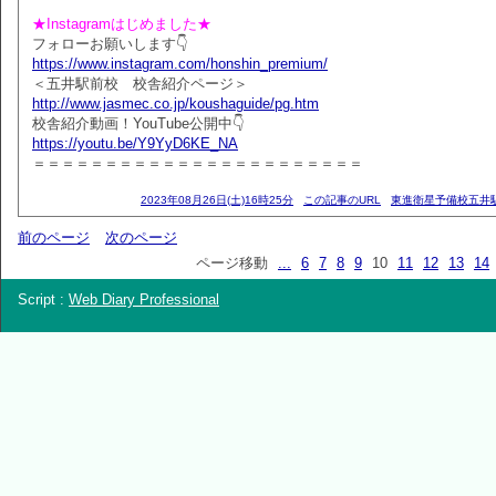
★Instagramはじめました★
フォローお願いします👇
https://www.instagram.com/honshin_premium/
＜五井駅前校 校舎紹介ページ＞
http://www.jasmec.co.jp/koushaguide/pg.htm
校舎紹介動画！YouTube公開中👇
https://youtu.be/Y9YyD6KE_NA
＝＝＝＝＝＝＝＝＝＝＝＝＝＝＝＝＝＝＝＝＝＝＝
2023年08月26日(土)16時25分
この記事のURL
東進衛星予備校五井
前のページ
次のページ
ページ移動
...
6
7
8
9
10
11
12
13
14
Script :
Web Diary Professional