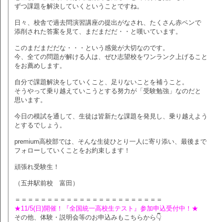
ずつ課題を解決していくということですね。
日々、校舎で過去問演習講座の提出がなされ、たくさん赤ペンで
添削された答案を見て、まだまだだ・・と嘆いています。
このまだまだだな・・・という感覚が大切なのです。
今、全ての問題が解ける人は、ぜひ志望校をワンランク上げること
をお薦めします。
自分で課題解決をしていくこと、足りないことを補うこと。
そうやって乗り越えていこうとする努力が「受験勉強」なのだと
思います。
今日の模試を通して、生徒は皆新たな課題を発見し、乗り越えよう
とするでしょう。
premium高校部では、そんな生徒ひとり一人に寄り添い、最後まで
フォローしていくことをお約束します！
頑張れ受験生！
（五井駅前校 富田）
＝＝＝＝＝＝＝＝＝＝＝＝＝＝＝＝＝＝＝＝＝＝＝
★11/5(日)開催！『全国統一高校生テスト』参加申込受付中！★
その他、体験・説明会等のお申込みもこちらから👇