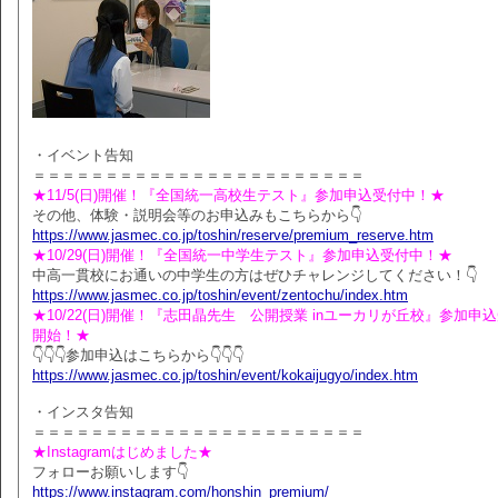
・イベント告知
＝＝＝＝＝＝＝＝＝＝＝＝＝＝＝＝＝＝＝＝＝＝＝
★11/5(日)開催！『全国統一高校生テスト』参加申込受付中！★
その他、体験・説明会等のお申込みもこちらから👇
https://www.jasmec.co.jp/toshin/reserve/premium_reserve.htm
★10/29(日)開催！『全国統一中学生テスト』参加申込受付中！★
中高一貫校にお通いの中学生の方はぜひチャレンジしてください！👇
https://www.jasmec.co.jp/toshin/event/zentochu/index.htm
★10/22(日)開催！『志田晶先生 公開授業 inユーカリが丘校』参加申
開始！★
👇👇👇参加申込はこちらから👇👇👇
https://www.jasmec.co.jp/toshin/event/kokaijugyo/index.htm
・インスタ告知
＝＝＝＝＝＝＝＝＝＝＝＝＝＝＝＝＝＝＝＝＝＝＝
★Instagramはじめました★
フォローお願いします👇
https://www.instagram.com/honshin_premium/