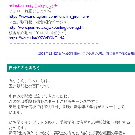
＝＝＝＝＝＝＝＝＝＝＝＝＝＝＝＝＝＝＝＝＝＝＝
★Instagramはじめました★
フォローお願いします👇
https://www.instagram.com/honshin_premium/
＜五井駅前校 校舎紹介ページ＞
http://www.jasmec.co.jp/koushaguide/pg.htm
校舎紹介動画！YouTube公開中👇
https://youtu.be/Y9YyD6KE_NA
＝＝＝＝＝＝＝＝＝＝＝＝＝＝＝＝＝＝＝＝＝＝＝
2023年12月27日(水)16時48分
この記事のURL
東進衛星予備校五井
自分の力を図ろう！
みなさん、こんにちは。
五井駅前校の富田です。
冬休みが間近に迫ってきましたね。
この冬は受験勉強をスタートさせるチャンスです！
東進衛星予備校では12月1日より既に新学年の学習がスタートして
います。
いち早くインプットを終え、受験学年は演習と志望校対策へ移行する
ためです。
新高2生も例外ではなく、高2生のうちに入試で必要な範囲の学習を