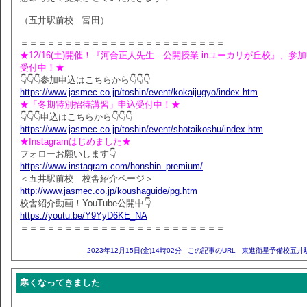
（五井駅前校 富田）
＝＝＝＝＝＝＝＝＝＝＝＝＝＝＝＝＝＝＝＝＝＝＝
★12/16(土)開催！『河合正人先生 公開授業 inユーカリが丘校』、参
受付中！★
👇👇👇参加申込はこちらから👇👇👇
https://www.jasmec.co.jp/toshin/event/kokaijugyo/index.htm
★「冬期特別招待講習」申込受付中！★
👇👇👇申込はこちらから👇👇👇
https://www.jasmec.co.jp/toshin/event/shotaikoshu/index.htm
★Instagramはじめました★
フォローお願いします👇
https://www.instagram.com/honshin_premium/
＜五井駅前校 校舎紹介ページ＞
http://www.jasmec.co.jp/koushaguide/pg.htm
校舎紹介動画！YouTube公開中👇
https://youtu.be/Y9YyD6KE_NA
＝＝＝＝＝＝＝＝＝＝＝＝＝＝＝＝＝＝＝＝＝＝＝
2023年12月15日(金)14時02分
この記事のURL
東進衛星予備校五井
寒くなってきました