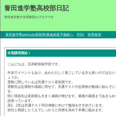
誉田進学塾高校部日記
誉田進学塾大学受験部のブログです
誉田進学塾premium高校部/東進衛星予備校へ
RSS
管理者用
冬期講習開始！
こんにちは、五井駅前校坪田です。
年末でイベントもあり、あわただしく過ごしている方も多いのではない
ょうか。
受験に関していえば共通テスト直前期です。
受験生は志望校や成績に併せて、共通テストや志望校の勉強に励んでい
す。
特に現役生は直前期も大きく成績が伸びます。最後の最後まであきらめ
頑張っています。
高1、2生は共通テスト同日体験に向けて勉強をすすめています。
担任と相談したうえでしっかりと目標を決めて本番に臨みます。