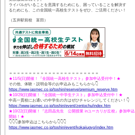
ライバルがいることを意識するためにも、困っていることを解決す
るためにも、この全国統一高校生テストをぜひ、ご活用ください！
（五井駅前校 富田）
＝＝＝＝＝＝＝＝＝＝＝＝＝＝＝＝＝＝＝＝＝＝＝
★11/5(日)開催！『全国統一高校生テスト』参加申込受付中！★
その他、体験・説明会等のお申込みもこちらから👇
https://www.jasmec.co.jp/toshin/reserve/premium_reserve.htm
★10/29(日)開催！『全国統一中学生テスト』参加申込受付中！★
中高一貫校にお通いの中学生の方はぜひチャレンジしてください！👇
https://www.jasmec.co.jp/toshin/event/zentochu/index.htm
★10/22(日)開催！『志田晶先生 公開授業 inユーカリが丘校』参加申
開始！★
👇👇👇参加申込はこちらから👇👇👇
https://www.jasmec.co.jp/toshin/event/kokaijugyo/index.htm