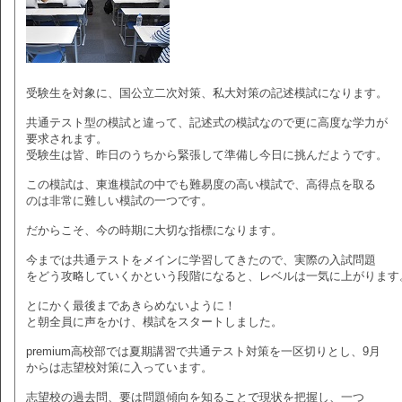
受験生を対象に、国公立二次対策、私大対策の記述模試になります。
共通テスト型の模試と違って、記述式の模試なので更に高度な学力が
要求されます。
受験生は皆、昨日のうちから緊張して準備し今日に挑んだようです。
この模試は、東進模試の中でも難易度の高い模試で、高得点を取る
のは非常に難しい模試の一つです。
だからこそ、今の時期に大切な指標になります。
今までは共通テストをメインに学習してきたので、実際の入試問題
をどう攻略していくかという段階になると、レベルは一気に上がります
とにかく最後まであきらめないように！
と朝全員に声をかけ、模試をスタートしました。
premium高校部では夏期講習で共通テスト対策を一区切りとし、9月
からは志望校対策に入っています。
志望校の過去問、要は問題傾向を知ることで現状を把握し、一つ