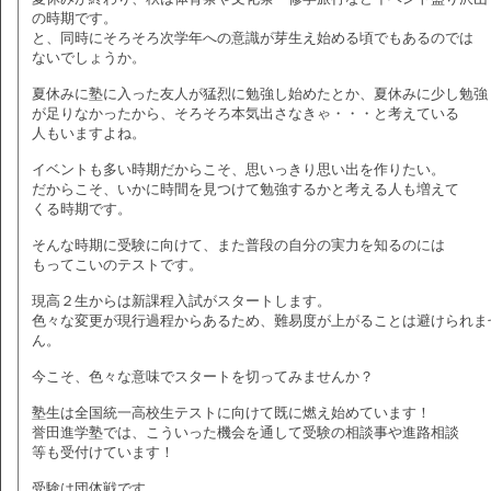
の時期です。
と、同時にそろそろ次学年への意識が芽生え始める頃でもあるのでは
ないでしょうか。
夏休みに塾に入った友人が猛烈に勉強し始めたとか、夏休みに少し勉強
が足りなかったから、そろそろ本気出さなきゃ・・・と考えている
人もいますよね。
イベントも多い時期だからこそ、思いっきり思い出を作りたい。
だからこそ、いかに時間を見つけて勉強するかと考える人も増えて
くる時期です。
そんな時期に受験に向けて、また普段の自分の実力を知るのには
もってこいのテストです。
現高２生からは新課程入試がスタートします。
色々な変更が現行過程からあるため、難易度が上がることは避けられま
ん。
今こそ、色々な意味でスタートを切ってみませんか？
塾生は全国統一高校生テストに向けて既に燃え始めています！
誉田進学塾では、こういった機会を通して受験の相談事や進路相談
等も受付けています！
受験は団体戦です。