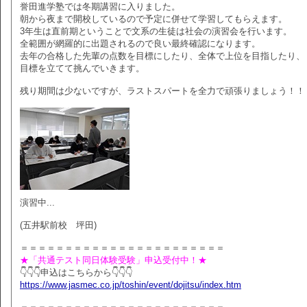
誉田進学塾では冬期講習に入りました。
朝から夜まで開校しているので予定に併せて学習してもらえます。
3年生は直前期ということで文系の生徒は社会の演習会を行います。
全範囲が網羅的に出題されるので良い最終確認になります。
去年の合格した先輩の点数を目標にしたり、全体で上位を目指したり、
目標を立てて挑んでいきます。
残り期間は少ないですが、ラストスパートを全力で頑張りましょう！！
演習中...
(五井駅前校 坪田)
＝＝＝＝＝＝＝＝＝＝＝＝＝＝＝＝＝＝＝＝＝＝＝
★「共通テスト同日体験受験」申込受付中！★
👇👇👇申込はこちらから👇👇👇
https://www.jasmec.co.jp/toshin/event/dojitsu/index.htm