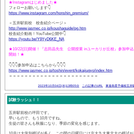
★Instagramはじめました★
フォローお願いします👇
https://www.instagram.com/honshin_premium/
＜五井駅前校 校舎紹介ページ＞
http://www.jasmec.co.jp/koushaguide/pg.htm
校舎紹介動画！YouTube公開中👇
https://youtu.be/Y9YyD6KE_NA
★10/22(日)開催！『志田晶先生 公開授業 inユーカリが丘校』参加申
開始！★
👇👇👇参加申込はこちらから👇👇👇
https://www.jasmec.co.jp/toshin/event/kokaijugyo/index.htm
＝＝＝＝＝＝＝＝＝＝＝＝＝＝＝＝＝＝＝＝＝＝＝
2023年10月04日(水)13時05分
この記事のURL
東進衛星予備校五井
試験ラッシュ！！
五井駅前校の坪田です。
早いもので、もう10月ですね。
生徒の皆さんも秋服になり、季節の変化を感じます。
10月は大学別模試が多く、この間の日曜日には京大九大東北大の模試が