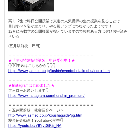
高1、2生は昨日公開授業で東進の人気講師の生の授業を見ることで
目指すべき姿が定まり、やる気アップにつながったようです！
12月にも数学の公開授業が控えていますので興味ある方はぜひお申込み
さい☆
(五井駅前校 坪田)
＝＝＝＝＝＝＝＝＝＝＝＝＝＝＝＝＝＝＝＝＝＝＝
★「冬期特別招待講習」申込受付中！★
👇👇👇申込はこちらから👇👇👇
https://www.jasmec.co.jp/toshin/event/shotaikoshu/index.htm
＝＝＝＝＝＝＝＝＝＝＝＝＝＝＝＝＝＝＝＝＝＝＝
★Instagramはじめました★
フォローお願いします👇
https://www.instagram.com/honshin_premium/
＝＝＝＝＝＝＝＝＝＝＝＝＝＝＝＝＝＝＝＝＝＝＝
＜五井駅前校 校舎紹介ページ＞
http://www.jasmec.co.jp/koushaguide/pg.htm
校舎紹介動画！YouTube公開中👇
https://youtu.be/Y9YyD6KE_NA