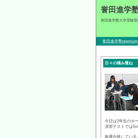
誉田進学
誉田進学塾大学受験部
誉田進学塾premi
日々の積み重ね
今日は2年生のホ
演習テストではGr
毎週合格している