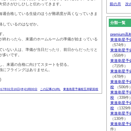
大切さがひしひしと伝わってきます。
前の月
次
毎週合格している生徒のほうが難易度が高くなっていきま
分類一覧
格しているのはなぜか。
す。
premium
が終わったら、来週のホームルームの準備が始まっている
東進衛星予
（574件）
ていない人は、準備が当日だったり、前日からだったりと
東進衛星予
が多いです。
（558件）
東進衛星予
し、来週の合格に向けてスタートを切る。
（715件）
強にフライングはありません。
東進衛星予
（478件）
)
東進衛星予
校
（506件
017年02月16日(木)21時00分
この記事のURL
東進衛星予備校五井駅前校
東進衛星予
校
（339件
東進衛星予
校
（1329
東進衛星予
（130件）
東進衛星予
件）