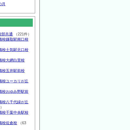
の月
高校部共通
（221件）
備校鎌取駅南口校
備校土気駅北口校
備校大網白里校
備校五井駅前校
備校ユーカリが丘
）
備校おゆみ野駅前
）
備校八千代緑が丘
件）
備校千葉中央駅校
備校佐倉校
（63