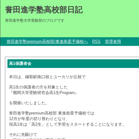
誉田進学塾高校部日記
誉田進学塾大学受験部のブログです
誉田進学塾premium高校部/東進衛星予備校へ
RSS
管理者用
高1保護者会
本日は、鎌取駅南口校とユーカリが丘校で
高1生の保護者の方を対象とした
『難関大学受験研究会高1生Program』
を開催いたしました。
誉田進学塾premium高校部 東進衛星予備校では
12月が年度の切り替わりとなり、
現高1生は「高2生」として学習をスタートすることになります。
それに先駆けて