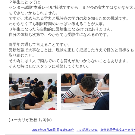
２年生にとっては、
センター試験"本番レベル"模試ですから、まだ今の実力ではなかなか太
ちできないかもしれません。
ですが、求められる学力と現時点の学力の差を知るための模試です。
わからなくても制限時間めいっぱい考えることが大事。
３年生になったら自動的に受験生になるのではありません。
自分の気持ち次第で、今からでも受験生になれるのです。
両学年共通して言えることですが、
受験勉強で大事なことは、現状を正しく把握したうえで目的と目標をも
取り組むこと。
その為には１人で悩んでいても答えが見つからないこともあります。
そんな時はぜひスタッフに相談してください。
(ユーカリが丘校 片岡伸)
2016年06月26日(日)11時15分
この記事のURL
東進衛星予備校ユーカリ