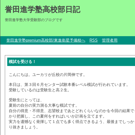
誉田進学塾高校部日記
誉田進学塾大学受験部のブログです
誉田進学塾premium高校部/東進衛星予備校へ
RSS
管理者用
模試を受ける！
こんにちは。ユーカリが丘校の片岡伸です。
本日は、第３回６月センター試験本番レベル模試が行われています。
受験しているのは受験生と高２生。
受験生にとっては、
夏前の自分の実力測る大事な模試です。
自分の得意・不得意、志望校まであとどれくらいなのかを今回の結果で
かり把握し、この夏何をすればいいか計画を立てます。
実力を遺憾なく発揮して１点でも多く得点できるよう、最後までしっか
り抜きましょう。