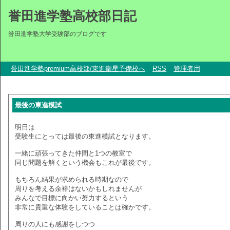
誉田進学塾高校部日記
誉田進学塾大学受験部のブログです
誉田進学塾premium高校部/東進衛星予備校へ
RSS
管理者用
最後の東進模試
明日は
受験生にとっては最後の東進模試となります。
一緒に頑張ってきた仲間と1つの教室で
同じ問題を解くという機会もこれが最後です。
もちろん結果が求められる時期なので
周りを考える余裕はないかもしれませんが
みんなで目標に向かい努力するという
非常に貴重な体験をしていることは確かです。
周りの人にも感謝をしつつ