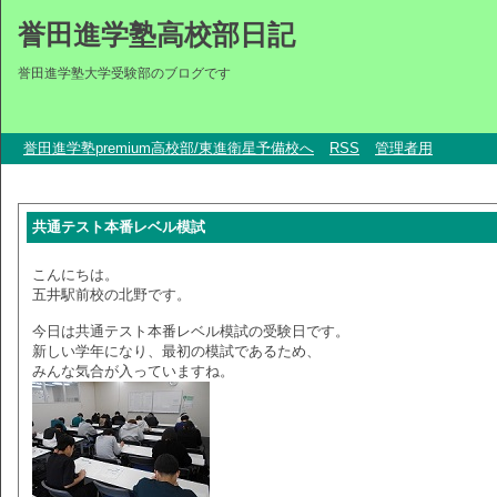
誉田進学塾高校部日記
誉田進学塾大学受験部のブログです
誉田進学塾premium高校部/東進衛星予備校へ
RSS
管理者用
共通テスト本番レベル模試
こんにちは。
五井駅前校の北野です。
今日は共通テスト本番レベル模試の受験日です。
新しい学年になり、最初の模試であるため、
みんな気合が入っていますね。