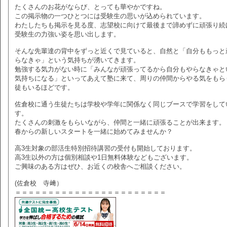
たくさんのお花がならび、とっても華やかですね。
この掲示物の一つひとつには受験生の思いが込められています。
わたしたちも掲示を見る度、志望校に向けて最後まで諦めずに頑張り続
受験生の力強い姿を思い出します。
そんな先輩達の背中をずっと近くで見ていると、自然と「自分ももっと
らなきゃ」という気持ちが湧いてきます。
勉強する気力がない時に「みんなが頑張ってるから自分もやらなきゃと
気持ちになる」といってあえて塾に来て、周りの仲間からやる気をもら
徒もいるほどです。
佐倉校に通う生徒たちは学校や学年に関係なく同じブースで学習をして
す。
たくさんの刺激をもらいながら、仲間と一緒に頑張ることが出来ます。
春からの新しいスタートを一緒に始めてみませんか？
高3生対象の部活生特別招待講習の受付も開始しております。
高3生以外の方は個別相談や1日無料体験などもございます。
ご興味のある方はぜひ、お近くの校舎へご相談ください。
(佐倉校 寺﨑）
＝＝＝＝＝＝＝＝＝＝＝＝＝＝＝＝＝＝＝＝＝＝＝