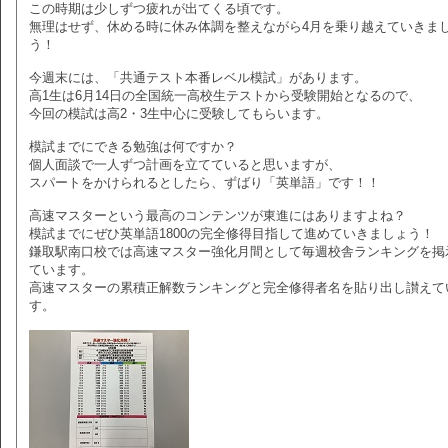
この時期は少しずつ疲れが出てくる頃です。
無理はせず、休める時に休み体調を整えながら4月を乗り越えていきま
う！
今週末には、「共通テスト本番レベル模試」があります。
高1生は6月14日の全国統一高校生テストから受験開始となるので、
今回の模試は高2・3生中心に受験してもらいます。
模試までにできる勉強は何ですか？
個人面談で一人ずつ計画を立てていると思いますが、
スパートをかけられるとしたら、ずばり「英単語」です！！
高速マスターという最高のコンテンツが東進にはありますよね？
模試までにぜひ英単語1800の完全修得目指して進めていきましょう！
鎌取駅南口校では高速マスター強化月間として毎週校舎ランキングを掲
ています。
高速マスターの累積正解数ランキングと完全修得者名を貼り出し讃えて
す。