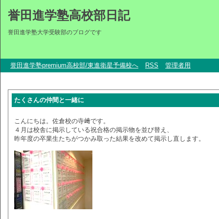
誉田進学塾高校部日記
誉田進学塾大学受験部のブログです
誉田進学塾premium高校部/東進衛星予備校へ
RSS
管理者用
たくさんの仲間と一緒に
こんにちは。佐倉校の寺﨑です。
４月は校舎に掲示している祝合格の掲示物を並び替え、
昨年度の卒業生たちがつかみ取った結果を改めて掲示し直します。