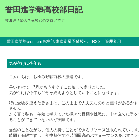
誉田進学塾高校部日記
誉田進学塾大学受験部のブログです
誉田進学塾premium高校部/東進衛星予備校へ
RSS
管理者用
気が付けば今年も
こんにちは。おゆみ野駅前校の渡邉です。
早いもので、7月がもうすぐそこに迫って参りました。
気が付けば今年も半分を終えようとしていることになります。
特に受験を控えた皆さまは、このままで大丈夫なのかと焦りがあるかも
ません。
かく言う私も、年始に考えていた様々な目標や挑戦に、中々全てに手を
ることができていないのが実際です。
当然のことながら、個人の持つことができるリソースは限られています
時間も有限ですし、年中無休で24時間最高のパフォーマンスを出すこと