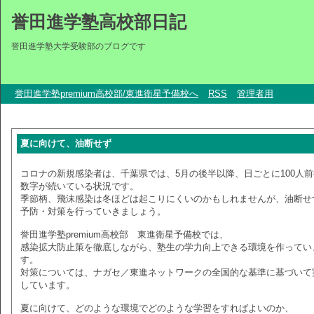
誉田進学塾高校部日記
誉田進学塾大学受験部のブログです
誉田進学塾premium高校部/東進衛星予備校へ
RSS
管理者用
夏に向けて、油断せず
コロナの新規感染者は、千葉県では、5月の後半以降、日ごとに100人
数字が続いている状況です。
季節柄、飛沫感染は冬ほどは起こりにくいのかもしれませんが、油断せ
予防・対策を行っていきましょう。
誉田進学塾premium高校部 東進衛星予備校では、
感染拡大防止策を徹底しながら、塾生の学力向上できる環境を作ってい
す。
対策については、ナガセ／東進ネットワークの全国的な基準に基づいて
しています。
夏に向けて、どのような環境でどのような学習をすればよいのか、