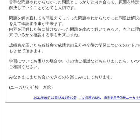
苦手な問題やわからなかった問題としっかりと向き合って、原因を特定
解決していくことがとても大切です。
問題を解き直しても間違えてしまった問題やわからなかった問題は解説
を見て確認する事が出来ます。
内容を理解した後に解けなかった問題を改めて解いてみると、本当に理
来ているかを確認する事も出来ますね。
成績表が届いたら各校舎で成績表の見方や今後の学習についてのアドバ
もさせて頂きます。
学習についてお困りの場合や、その他ご相談などもありましたら、いつ
ご相談ください。
みなさまにまたお会いできるのを楽しみにしております。
(ユーカリが丘校 倉舘）
2021年06月17日(木)15時40分
この記事のURL
東進衛星予備校ユーカリ