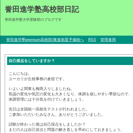
誉田進学塾高校部日記
誉田進学塾大学受験部のブログです
誉田進学塾premium高校部/東進衛星予備校へ
RSS
管理者用
自己採点をしていますか？
こんにちは。
ユーカリが丘校事務の倉舘です。
いよいよ関東も梅雨入りしましたね。
気温の変化や気圧の変化も大きくなり、体調を崩しやすい季節なので、
体調管理には十分気を付けていきましょう。
先日は全国統一高校生テストが行われました。
ご参加いただいたみなさん、ありがとうございました。
試験が終わった後は自己採点をしましたか？
まだの人は自己採点と問題の解き直しを早めにしておきましょう。