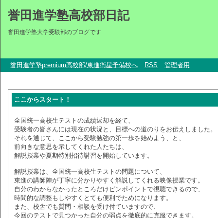
誉田進学塾高校部日記
誉田進学塾大学受験部のブログです
誉田進学塾premium高校部/東進衛星予備校へ
RSS
管理者用
ここからスタート！
全国統一高校生テストの成績返却を経て、
受験者の皆さんには現在の状況と、目標への道のりをお伝えしました。
それを通じて、ここから受験勉強の第一歩を始めよう、と、
前向きな意思を示してくれた人たちは、
解説授業や夏期特別招待講習を開始しています。
解説授業は、全国統一高校生テストの問題について、
東進の講師陣が丁寧に分かりやすく解説してくれる映像授業です。
自分のわからなかったところだけピンポイントで視聴できるので、
時間的な調整もしやすくとても便利でためになります。
また、校舎でも質問・相談を受け付ていますので、
今回のテストで見つかった自分の弱点を徹底的に克服できます。