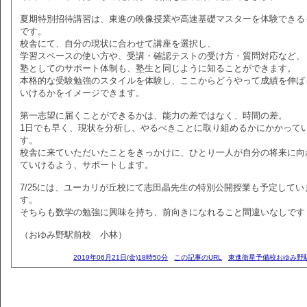
夏期特別招待講習は、東進の映像授業や高速基礎マスターを体験できる
です。
校舎にて、自分の現状に合わせて講座を選択し、
学習スペースの使い方や、受講・確認テストの受け方・質問対応など、
塾としてのサポート体制も、塾生と同じように知ることができます。
本格的な受験勉強のスタイルを体験し、ここからどうやって成績を伸ば
いけるかをイメージできます。
第一志望に届くことができるかは、能力の差ではなく、時間の差。
1日でも早く、現状を分析し、やるべきことに取り組めるかにかかって
す。
校舎に来ていただいたことをきっかけに、ひとり一人が自分の将来に向
ていけるよう、サポートします。
7/25には、ユーカリが丘校にて志田晶先生の特別公開授業も予定してい
す。
そちらも数学の勉強に興味を持ち、前向きになれること間違いなしです
（おゆみ野駅前校 小林）
2019年06月21日(金)18時50分
この記事のURL
東進衛星予備校おゆみ野