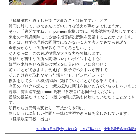
「模擬試験が終了した後に大事なことは何ですか」との
質問に対して、みなさんはどのような答えが浮かぶでしょうか。
そう、「復習ですね。」 pumium高校部では、模擬試験を受験してすぐ
東進の一流講師陣による合格指導解説授業を受講することができます。
例えば、数学や理科の問題ではなかなか１人で考えてみても解説が
全然分からない箇所が多くでてくると思います。
そんな時に、この解説授業が大きな力を発揮します。
受験生が苦手な箇所や間違いやすいポイントを中心に
疑問を氷解させる最高の解説を自分のペースに合わせて
聴くことができます。例えば、数学でベクトルが苦手で
そこだけ点が取れなかった場合でも、ピンポイントで
復習をして次回の模擬試験に繋げていくことができるのです。
今回のブログを読んで、解説授業に興味を抱いた方がいらっしゃいまし
是非、誉田進学塾prmium高校部各校舎にお問合せください。
普段の授業だけでなく、模試の解説授業も体験していただくことができ
す。
明日からは元号も変わり、平成から令和に。
新しい時代に新しい仲間と一緒に学習できる日を楽しみしています。
（鎌取駅南口校 出山）
2019年04月30日(火)12時11分
この記事のURL
東進衛星予備校鎌取駅