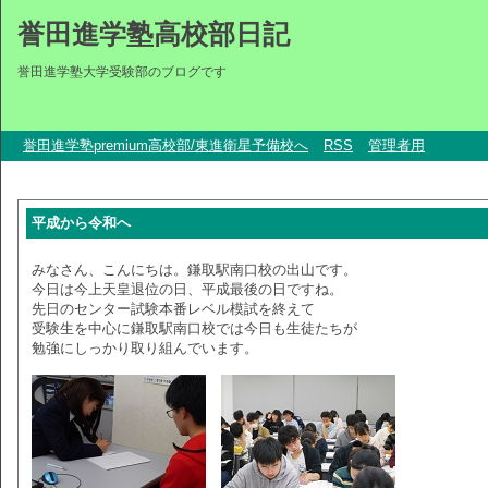
誉田進学塾高校部日記
誉田進学塾大学受験部のブログです
誉田進学塾premium高校部/東進衛星予備校へ
RSS
管理者用
平成から令和へ
みなさん、こんにちは。鎌取駅南口校の出山です。
今日は今上天皇退位の日、平成最後の日ですね。
先日のセンター試験本番レベル模試を終えて
受験生を中心に鎌取駅南口校では今日も生徒たちが
勉強にしっかり取り組んでいます。