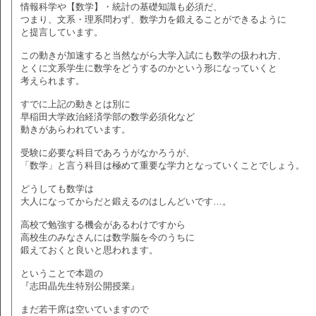
情報科学や【数学】・統計の基礎知識も必須だ、
つまり、文系・理系問わず、数学力を鍛えることができるように
と提言しています。
この動きが加速すると当然ながら大学入試にも数学の扱われ方、
とくに文系学生に数学をどうするのかという形になっていくと
考えられます。
すでに上記の動きとは別に
早稲田大学政治経済学部の数学必須化など
動きがあらわれています。
受験に必要な科目であろうがなかろうが、
「数学」と言う科目は極めて重要な学力となっていくことでしょう。
どうしても数学は
大人になってからだと鍛えるのはしんどいです…。
高校で勉強する機会があるわけですから
高校生のみなさんには数学脳を今のうちに
鍛えておくと良いと思われます。
ということで本題の
『志田晶先生特別公開授業』
まだ若干席は空いていますので