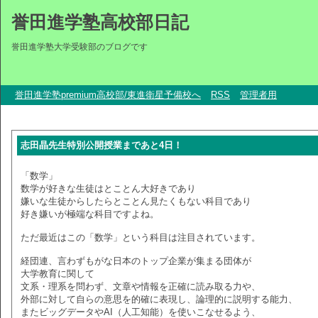
誉田進学塾高校部日記
誉田進学塾大学受験部のブログです
誉田進学塾premium高校部/東進衛星予備校へ
RSS
管理者用
志田晶先生特別公開授業まであと4日！
「数学」
数学が好きな生徒はとことん大好きであり
嫌いな生徒からしたらとことん見たくもない科目であり
好き嫌いが極端な科目ですよね。
ただ最近はこの「数学」という科目は注目されています。
経団連、言わずもがな日本のトップ企業が集まる団体が
大学教育に関して
文系・理系を問わず、文章や情報を正確に読み取る力や、
外部に対して自らの意思を的確に表現し、論理的に説明する能力、
またビッグデータやAI（人工知能）を使いこなせるよう、