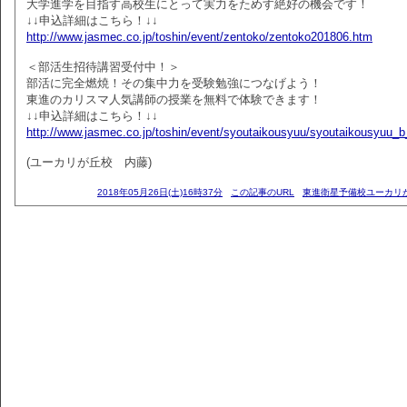
大学進学を目指す高校生にとって実力をためす絶好の機会です！
↓↓申込詳細はこちら！↓↓
http://www.jasmec.co.jp/toshin/event/zentoko/zentoko201806.htm
＜部活生招待講習受付中！＞
部活に完全燃焼！その集中力を受験勉強につなげよう！
東進のカリスマ人気講師の授業を無料で体験できます！
↓↓申込詳細はこちら！↓↓
http://www.jasmec.co.jp/toshin/event/syoutaikousyuu/syoutaikousyuu_
(ユーカリが丘校 内藤)
2018年05月26日(土)16時37分
この記事のURL
東進衛星予備校ユーカリ