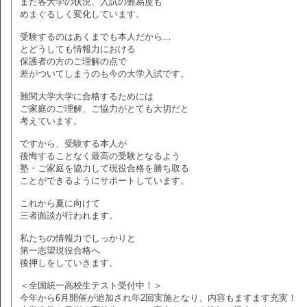
また各大学の状況、入試の難易度も
めまぐるしく変化しています。
受験するのはあくまでも本人だから…
とどうしても情報力における
保護者の方のご理解の点で
差がついてしまうのも今の大学入試です。
難関大学大学に合格するためには
ご家庭のご理解、ご協力がとても大切だと
考えています。
ですから、受験する本人が
後悔することなく最高の受験となるよう
塾・ご家庭を協力して現役合格を勝ち取る
ことができるようにサポートしています。
これから夏に向けて
三者面談が行われます。
私たちの情報力でしっかりと
第一志望現役合格へ
後押しをしていきます。
＜全国統一高校生テスト受付中！＞
今年から6月開催が追加され年2回実施となり、内容もますます充実！