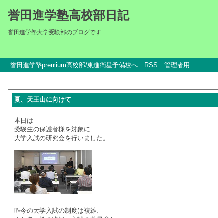
誉田進学塾高校部日記
誉田進学塾大学受験部のブログです
誉田進学塾premium高校部/東進衛星予備校へ
RSS
管理者用
夏、天王山に向けて
本日は
受験生の保護者様を対象に
大学入試の研究会を行いました。
昨今の大学入試の制度は複雑、