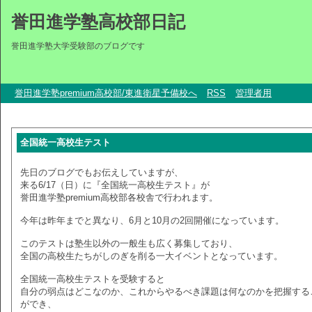
誉田進学塾高校部日記
誉田進学塾大学受験部のブログです
誉田進学塾premium高校部/東進衛星予備校へ
RSS
管理者用
全国統一高校生テスト
先日のブログでもお伝えしていますが、
来る6/17（日）に『全国統一高校生テスト』が
誉田進学塾premium高校部各校舎で行われます。
今年は昨年までと異なり、6月と10月の2回開催になっています。
このテストは塾生以外の一般生も広く募集しており、
全国の高校生たちがしのぎを削る一大イベントとなっています。
全国統一高校生テストを受験すると
自分の弱点はどこなのか、これからやるべき課題は何なのかを把握する
ができ、