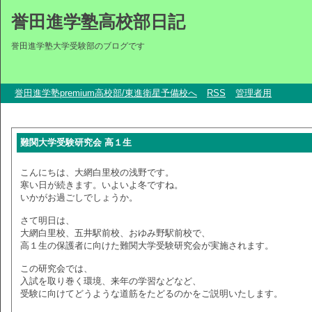
誉田進学塾高校部日記
誉田進学塾大学受験部のブログです
誉田進学塾premium高校部/東進衛星予備校へ
RSS
管理者用
難関大学受験研究会 高１生
こんにちは、大網白里校の浅野です。
寒い日が続きます。いよいよ冬ですね。
いかがお過ごしでしょうか。
さて明日は、
大網白里校、五井駅前校、おゆみ野駅前校で、
高１生の保護者に向けた難関大学受験研究会が実施されます。
この研究会では、
入試を取り巻く環境、来年の学習などなど、
受験に向けてどうような道筋をたどるのかをご説明いたします。