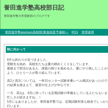
誉田進学塾高校部日記
誉田進学塾大学受験部のブログです
誉田進学塾premium高校部/東進衛星予備校へ
RSS
管理者用
秋に向かって
8月も終わりが近づきました。
受験生を始め、高校生たちは夏の締めくくりをしています。
最後まで部活がある人、課題の残りを進める人、夏にやり残したことが
よう、ひとり一人が取り組んでいます。
高2と高3については、一昨日センター試験本番レベル模試があったので
の結果を踏まえて、復習や仕上げが中心です。
一方、高1は、9月に待っている定期試験の準備をしている人たちもいま
忙しさが続きますね…！
5月にもありましたが、誉田進学塾では、定期試験対策も校舎でしっか
行います。