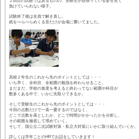
２回目の試験ではあるものの、受験生が頑張っている姿を見て
負けていられない様子。
試験終了後は全員で解き直し。
紙をぺらぺらめくる音だけが会場に響いてました。
高校２年生のこれから先のポイントとしては・・・
いち早く、全科目、全範囲の勉強を終わらせること。
まだまだ、学校の進度を考えると終わってない範囲や科目が
数多くある中で、いかに先取りできるか。
そして受験生のこれから先のポイントとしては・・・
今回の点数だけで一喜一憂するのではなく、
どこで点数を落としたか、どこで時間がかかったかを分析し、
その範囲を徹底して埋めていく。
そして、国公立二次試験対策・私立大対策にいかに取り組んでいくか。
詳しくは学年ごとのHRでお話をしていきます！