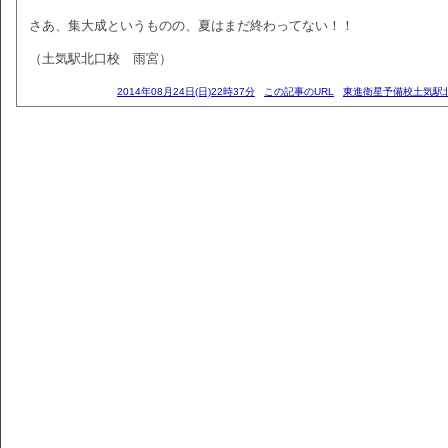
さあ、集大成というものの、夏はまだ終わってない！！
（土気駅北口校 雨宮）
2014年08月24日(日)22時37分
この記事のURL
東進衛星予備校土気駅