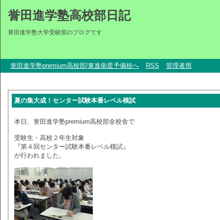
誉田進学塾高校部日記
誉田進学塾大学受験部のブログです
誉田進学塾premium高校部/東進衛星予備校へ
RSS
管理者用
夏の集大成！センター試験本番レベル模試
本日、誉田進学塾premium高校部全校舎で
受験生・高校２年生対象
『第４回センター試験本番レベル模試』
が行われました。