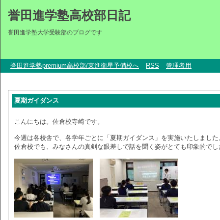
誉田進学塾高校部日記
誉田進学塾大学受験部のブログです
誉田進学塾premium高校部/東進衛星予備校へ
RSS
管理者用
夏期ガイダンス
こんにちは。佐倉校寺崎です。
今週は各校舎で、各学年ごとに「夏期ガイダンス」を実施いたしました
佐倉校でも、みなさんの真剣な眼差しで話を聞く姿がとても印象的でし