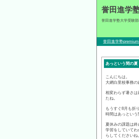
誉田進学
誉田進学塾大学受験部
誉田進学塾premi
あっという間の夏
こんにちは。
大網白里校事務の
相変わらず暑さは
たね。
もうすぐ8月も折
時間はあっという
夏休みの課題は終
学習をしていてわ
らしてくださいね