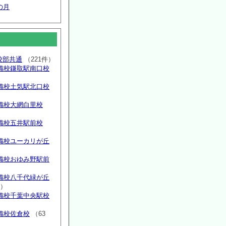
の月
高校部共通
（221件）
備校鎌取駅南口校
備校土気駅北口校
備校大網白里校
備校五井駅前校
備校ユーカリが丘
）
備校おゆみ野駅前
）
備校八千代緑が丘
件）
備校千葉中央駅校
備校佐倉校
（63