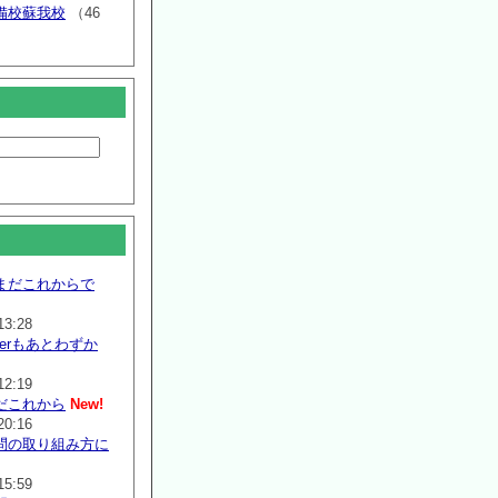
備校蘇我校
（46
まだこれからで
13:28
mmerもあとわずか
12:19
だこれから
New!
20:16
問の取り組み方に
15:59