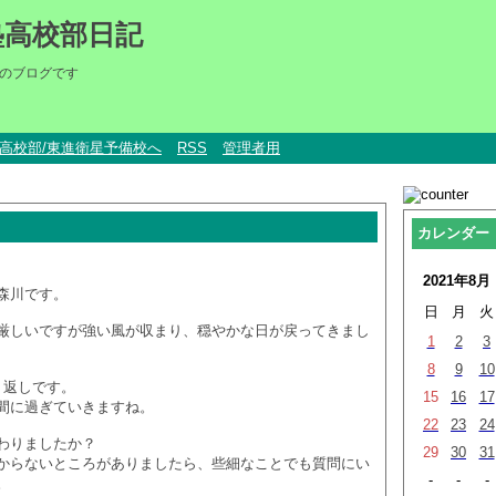
塾高校部日記
のブログです
um高校部/東進衛星予備校へ
RSS
管理者用
カレンダー
2021年8月
森川です。
日
月
火
厳しいですが強い風が収まり、穏やかな日が戻ってきまし
1
2
3
8
9
10
り返しです。
15
16
17
間に過ぎていきますね。
22
23
24
わりましたか？
29
30
31
からないところがありましたら、些細なことでも質問にい
-
-
-
。