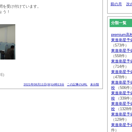
前の月
次
問を受け付けています。
ょう！
分類一覧
premium
東進衛星予
（573件）
東進衛星予
（558件）
東進衛星予
（714件）
東進衛星予
川）
（478件）
東進衛星予
2021年08月11日(水)14時13分
この記事のURL
未分類
校
（506件
東進衛星予
校
（339件
東進衛星予
校
（1328
東進衛星予
（129件）
東進衛星予
件）