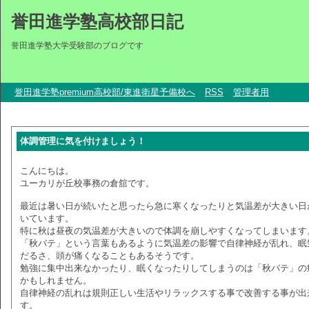
誉田進学塾高校部日記
誉田進学塾大学受験部のブログです
誉田進学塾premium高校部/東進衛星予備校へ
RSS
管理者用
体調管理に気を付けましょう！
こんにちは。
ユーカリが丘校事務の倉舘です。
最近は暑い日が続いたと思ったら急に寒くなったりと気温差が大きい日
いています。
特に秋は昼夜の気温差が大きいので体調を崩しやすくなってしまいます
「秋バテ」という言葉もあるように気温差の影響で自律神経が乱れ、眠
だるさ、頭が痛くなることもあるそうです。
勉強に集中出来なかったり、眠くなったりしてしまうのは「秋バテ」の
かもしれません。
自律神経の乱れは規則正しい生活やリラックスする事で改善する事が出
す。