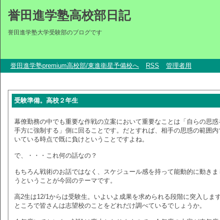
誉田進学塾高校部日記
誉田進学塾大学受験部のブログです
誉田進学塾premium高校部/東進衛星予備校へ
RSS
管理者用
受験準備。高校２年生
幕僚勤務の中でも重要な作戦の立案において重要なことは「自らの思惑
手方に強制する」側に回ることです。だとすれば、相手の思惑の範囲内
いている時点で既に負けということですよね。
で、・・・これ何の話なの？
もちろん戦術のお話ではなく、スケジュール感を持って能動的に動きま
うということが今回のテーマです。
高2生は12/1からは受験生。いよいよ成果を求められる段階に突入しま
ところで皆さんは志望校のことをどれだけ調べているでしょうか。