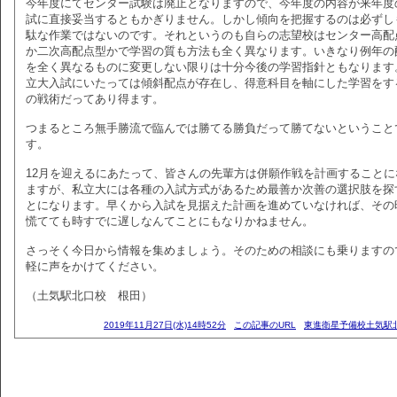
今年度にてセンター試験は廃止となりますので、今年度の内容が来年度
試に直接妥当するともかぎりません。しかし傾向を把握するのは必ずし
駄な作業ではないのです。それというのも自らの志望校はセンター高配
か二次高配点型かで学習の質も方法も全く異なります。いきなり例年の
を全く異なるものに変更しない限りは十分今後の学習指針ともなります
立大入試にいたっては傾斜配点が存在し、得意科目を軸にした学習をす
の戦術だってあり得ます。
つまるところ無手勝流で臨んでは勝てる勝負だって勝てないということ
す。
12月を迎えるにあたって、皆さんの先輩方は併願作戦を計画することに
ますが、私立大には各種の入試方式があるため最善か次善の選択肢を探
とになります。早くから入試を見据えた計画を進めていなければ、その
慌てても時すでに遅しなんてことにもなりかねません。
さっそく今日から情報を集めましょう。そのための相談にも乗りますの
軽に声をかけてください。
（土気駅北口校 根田）
2019年11月27日(水)14時52分
この記事のURL
東進衛星予備校土気駅