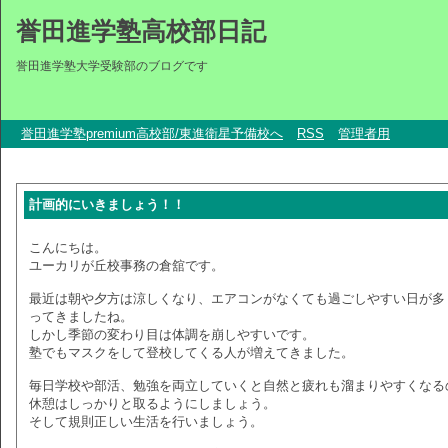
誉田進学塾高校部日記
誉田進学塾大学受験部のブログです
誉田進学塾premium高校部/東進衛星予備校へ
RSS
管理者用
計画的にいきましょう！！
こんにちは。
ユーカリが丘校事務の倉舘です。
最近は朝や夕方は涼しくなり、エアコンがなくても過ごしやすい日が多
ってきましたね。
しかし季節の変わり目は体調を崩しやすいです。
塾でもマスクをして登校してくる人が増えてきました。
毎日学校や部活、勉強を両立していくと自然と疲れも溜まりやすくなる
休憩はしっかりと取るようにしましょう。
そして規則正しい生活を行いましょう。