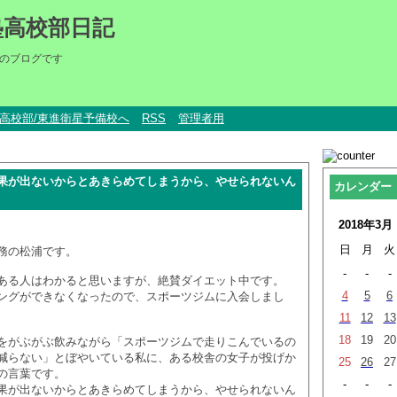
塾高校部日記
のブログです
um高校部/東進衛星予備校へ
RSS
管理者用
果が出ないからとあきらめてしまうから、やせられないん
カレンダー
2018年3月
日
月
火
務の松浦です。
-
-
-
ある人はわかると思いますが、絶賛ダイエット中です。
4
5
6
ングができなくなったので、スポーツジムに入会しまし
11
12
13
18
19
20
をがぶがぶ飲みながら「スポーツジムで走りこんでいるの
減らない」とぼやいている私に、ある校舎の女子が投げか
25
26
27
の言葉です。
-
-
-
果が出ないからとあきらめてしまうから、やせられないん