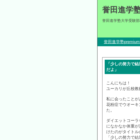
誉田進学
誉田進学塾大学受験部
誉田進学塾premi
「少しの努力で結
だよ」
こんにちは！
ユーカリが丘校教
私に会ったことが
花粉症でウオーキ
た。
ダイエットコーラ
になかなか体重が
けたのがタイトル
「少しの努力で結