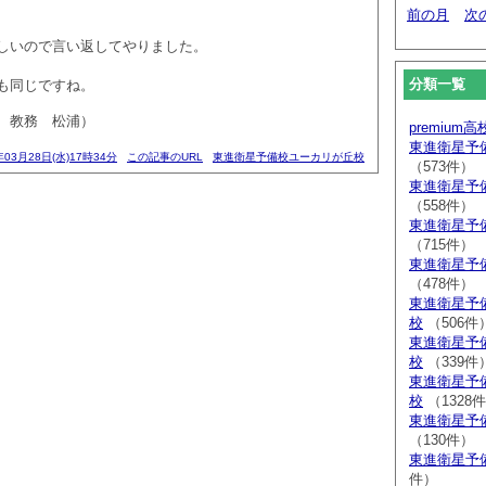
前の月
次
しいので言い返してやりました。
分類一覧
も同じですね。
 教務 松浦）
premium
東進衛星予
年03月28日(水)17時34分
この記事のURL
東進衛星予備校ユーカリが丘校
（573件）
東進衛星予
（558件）
東進衛星予
（715件）
東進衛星予
（478件）
東進衛星予
校
（506件
東進衛星予
校
（339件
東進衛星予
校
（1328
東進衛星予
（130件）
東進衛星予
件）