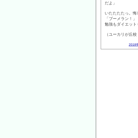
だよ」
いたたたたっ。悔
「ブーメラン！」
勉強もダイエット
（ユーカリが丘校
2018