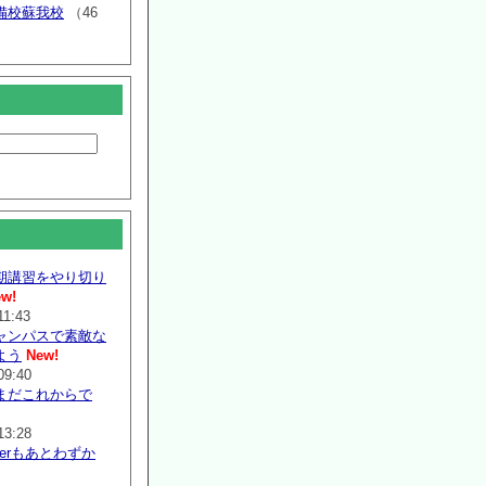
備校蘇我校
（46
期講習をやり切り
w!
11:43
ャンパスで素敵な
よう
New!
09:40
まだこれからで
13:28
mmerもあとわずか