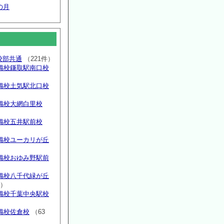
の月
高校部共通
（221件）
備校鎌取駅南口校
備校土気駅北口校
備校大網白里校
備校五井駅前校
備校ユーカリが丘
）
備校おゆみ野駅前
）
備校八千代緑が丘
件）
備校千葉中央駅校
備校佐倉校
（63