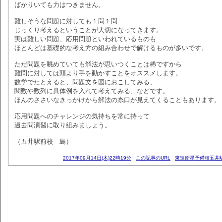
ばかりいても力はつきません。
難しそうな問題に対しても１問１問
じっくり考えるということが大切になってきます。
実は難しい問題、応用問題といわれているものも
ほとんどは基礎的な考え方の組み合わせで解けるものが多いです。
ただ問題を眺めていても解法が思いつくことは稀ですから
難問に対しては頭より手を動かすことをオススメします。
数学でたとえると、問題文を図におこしてみる、
関数や数列に具体例を入れて考えてみる、などです。
ほんのささいなきっかけから解法の糸口が見えてくることもあります。
応用問題へのチャレンジの気持ちを常に持って
過去問演習に取り組みましょう。
（五井駅前校 島）
2017年09月14日(木)22時19分
この記事のURL
東進衛星予備校五井