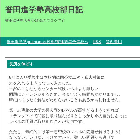
誉田進学塾高校部日記
誉田進学塾大学受験部のブログです
誉田進学塾premium高校部/東進衛星予備校へ
RSS
管理者用
長所を伸ばす
9月に入り受験生は本格的に国公立二次・私大対策に
力を入れるようになってきました。
当然のことながらセンター試験レベルより難しい
問題にチャレンジするため、今までより時間もかかりますし、
時にはまったく解法がわからないこともあるかもしれません。
第一志望校の大学の過去問のレベルが高すぎるようであれば
１ランク下げて問題に取り組んだりとしっかり今の自分にあった
レベルの問題に取り組むことが大切です。
ただし、最終的には第一志望校のレベルの問題が解けるように
ならないといけないわけですから、難しい問題から逃げて