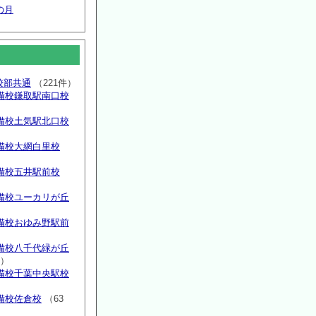
の月
高校部共通
（221件）
備校鎌取駅南口校
備校土気駅北口校
備校大網白里校
備校五井駅前校
備校ユーカリが丘
）
備校おゆみ野駅前
）
備校八千代緑が丘
件）
備校千葉中央駅校
備校佐倉校
（63