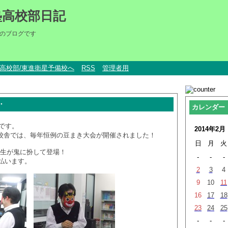
塾高校部日記
のブログです
um高校部/東進衛星予備校へ
RSS
管理者用
・
カレンダー
です。
2014年2月
部各校舎では、毎年恒例の豆まき大会が開催されました！
日
月
火
先生が鬼に扮して登場！
-
-
-
払います。
2
3
4
9
10
11
16
17
18
23
24
25
-
-
-