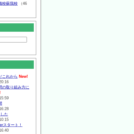
備校蘇我校
（46
だこれから
New!
20:16
問の取り組み方に
!
15:59
間
16:28
ました
10:15
mmerスタート！
16:40