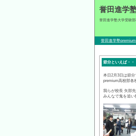
誉田進学
誉田進学塾大学受験部
誉田進学塾premi
節分といえば・・
本日2月3日は節分
premium高校
我らが校長 矢部
みんなで鬼を追い