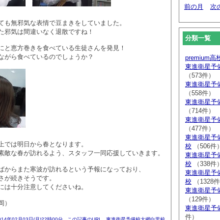
前の月
次
ても無邪気な表情で豆まきをしていました。
た邪気は間違いなく退散ですね！
分類一覧
にと恵方巻きを食べている生徒さんを発見！
ながら食べているのでしょうか？
premium
東進衛星予
（573件）
東進衛星予
（558件）
東進衛星予
（714件）
東進衛星予
（477件）
東進衛星予
上では明日から春となります。
校
（506件
素敵な春が訪れるよう、スタッフ一同応援していきます。
東進衛星予
校
（338件
ばからまた寒波が訪れるという予報になっており、
東進衛星予
さが続きそうです。
校
（1328
には十分注意してくださいね。
東進衛星予
（129件）
岡）
東進衛星予
件）
014年02月03日(月)22時00分
この記事のURL
東進衛星予備校大網白里校