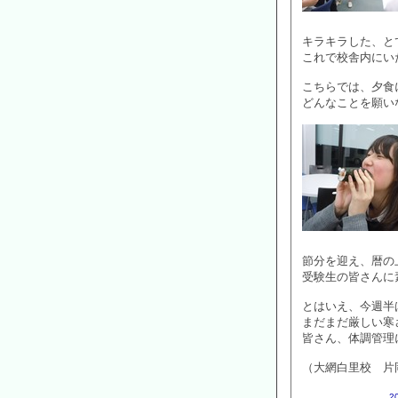
キラキラした、と
これで校舎内にい
こちらでは、夕食
どんなことを願い
節分を迎え、暦の
受験生の皆さんに
とはいえ、今週半
まだまだ厳しい寒
皆さん、体調管理
（大網白里校 片
2