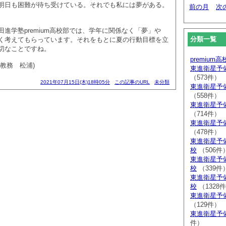
明日も困難が待ち受けている。それでも私には夢がある。
前の月
次
進学塾premium高校部では、学年に関係なく「夢」や
分類一覧
く考えてもらっています。それをもとに夏の行動目標を立
切なことですね。
premium
教務 松浦)
東進衛星予
（573件）
2021年07月15日(木)18時05分
この記事のURL
未分類
東進衛星予
（558件）
東進衛星予
（714件）
東進衛星予
（478件）
東進衛星予
校
（506件
東進衛星予
校
（339件
東進衛星予
校
（1328
東進衛星予
（129件）
東進衛星予
件）