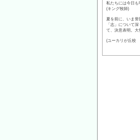
私たちには今日も
(キング牧師)
夏を前に、いま誉田
「志」について深
て、決意表明。大
(ユーカリが丘校 