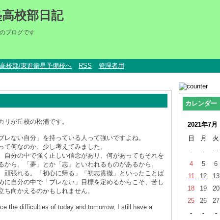
塾高校部日記
のブログです
um高校部/東進衛星予備校へ
RSS
管理者用
カレンダー
カリが丘校の松浦です。
2021年7月
ブレない自分」を持っている人って強いですよね。
日
月
火
って何なのか、少し考えてみました。
-
-
-
。自分の中で強く正しい信念があり、何があってもそれを
4
5
6
るから。「夢」とか「志」といわれるものがあるから。
、頑張れる。「初心に帰る」「初志貫徹」といったことば
11
12
13
めに自分の中で「ブレない」目標を定めるからこそ、苦し
18
19
20
立ち向かえるのかもしれません。
25
26
27
 the difficulties of today and tomorrow, I still have a
-
-
-