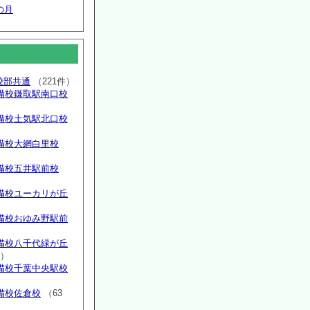
の月
高校部共通
（221件）
備校鎌取駅南口校
備校土気駅北口校
備校大網白里校
備校五井駅前校
備校ユーカリが丘
）
備校おゆみ野駅前
）
備校八千代緑が丘
件）
備校千葉中央駅校
備校佐倉校
（63