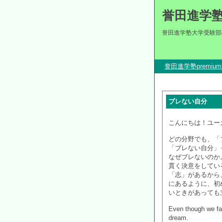
誉田進学
誉田進学塾大学受験部
誉田進学塾premi
ブレない自分
こんにちは！ユー
どの分野でも、「
「ブレない自分」
なぜブレないのか
貫く決意をしてい
「志」があるから
にあるように、初
いときがあっても
Even though we face
dream.