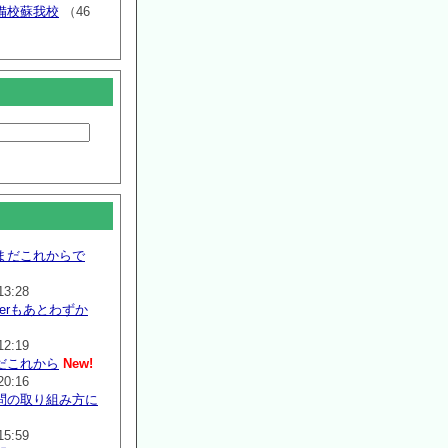
備校蘇我校
（46
まだこれからで
13:28
mmerもあとわずか
12:19
だこれから
New!
20:16
問の取り組み方に
15:59