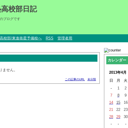
塾高校部日記
のブログです
um高校部/東進衛星予備校へ
RSS
管理者用
カレンダー
りません。
2013年4月
この記事のURL
未分類
日
月
火
-
1
2
7
8
9
14
15
16
21
22
23
28
29
30
-
-
-