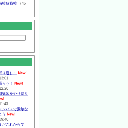
備校蘇我校
（46
折り返し！
New!
13:01
張ろう！
New!
12:20
期講習をやり切り
w!
11:43
ャンパスで素敵な
よう
New!
09:40
まだこれからで