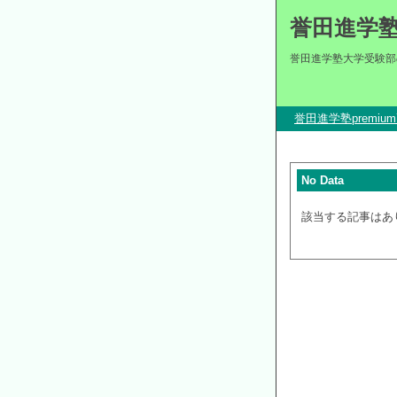
誉田進学
誉田進学塾大学受験部
誉田進学塾premi
No Data
該当する記事はあ