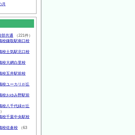
の月
高校部共通
（221件）
備校鎌取駅南口校
備校土気駅北口校
備校大網白里校
備校五井駅前校
備校ユーカリが丘
）
備校おゆみ野駅前
）
備校八千代緑が丘
件）
備校千葉中央駅校
備校佐倉校
（63