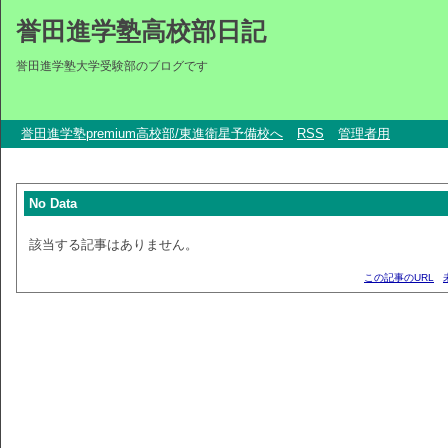
誉田進学塾高校部日記
誉田進学塾大学受験部のブログです
誉田進学塾premium高校部/東進衛星予備校へ
RSS
管理者用
No Data
該当する記事はありません。
この記事のURL