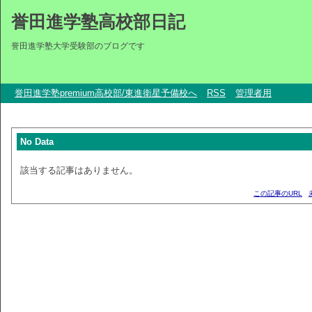
誉田進学塾高校部日記
誉田進学塾大学受験部のブログです
誉田進学塾premium高校部/東進衛星予備校へ
RSS
管理者用
No Data
該当する記事はありません。
この記事のURL