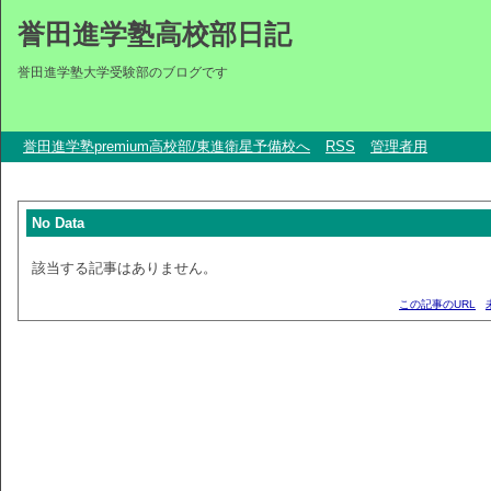
誉田進学塾高校部日記
誉田進学塾大学受験部のブログです
誉田進学塾premium高校部/東進衛星予備校へ
RSS
管理者用
No Data
該当する記事はありません。
この記事のURL