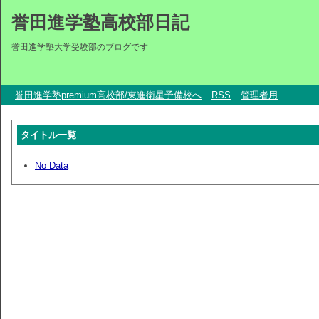
誉田進学塾高校部日記
誉田進学塾大学受験部のブログです
誉田進学塾premium高校部/東進衛星予備校へ
RSS
管理者用
タイトル一覧
No Data