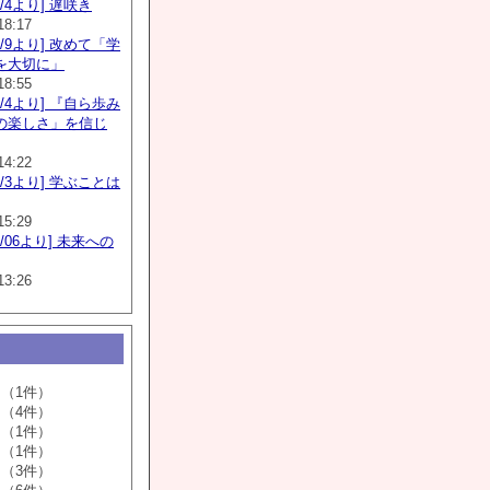
5/4より] 遅咲き
18:17
5/9より] 改めて「学
を大切に」
18:55
6/4より] 『自ら歩み
の楽しさ」を信じ
14:22
6/3より] 学ぶことは
15:29
6/06より] 未来への
13:26
（1件）
（4件）
（1件）
（1件）
（3件）