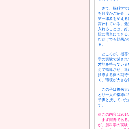
さて、脳科学では
を何度かご紹介し
第一印象を変える
言われている。勉
入れることは、好
段に簡単にできる
むだけでも効果が
る。
ところが、指導す
学の実験で試され
才能を持っている
えて指導させ、追
指導する側の期待
く、環境が大きな
この子は将来大き
とり一人の指導に
子供と接していた
す。
※この内容は201
まず懺悔である。
が、脳科学の実験