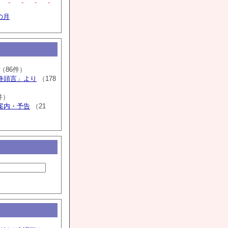
-
-
-
-
の月
（86件）
巻頭言」より
（178
件）
案内・予告
（21