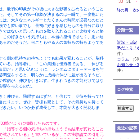
30
31
-
、最初の印象がその後に大きな影響を占めるということ
前の月
次
た。そしてその第一印象が決まるのは一瞬で、一度抱いた
には、大きなエネルギーとたくさんの時間が必要なのだと
強でも習い事でも、最初に好きを感じたものを自分に取り
分類一覧
きではないと思ったものを取り入れることと比較すると格
。この好きという気持ちは、本当の感情ではなく、思い込
あるのだそうだ。何ごともやる人の気持ちの持ちようであ
近況・日記
塾だより「
件）
る側の気持ちの持ちようでも結果が変わることが、脳科
コラム
（5
ている。指導者に、「この集団は優秀者である」「伸びる
お知らせ・
集団だ」と思い込むように、ランダムにダミーデータを与
件）
跡調査をすると、明らかに成績の伸びに差が出るそうだ。
や確信が、伸びを引き出す。生まれつきの才能だけではな
影響を与えるのだ。
ログ検索
く伸びる、飛躍するはずだ、と信じて、期待を持ってひ
当たります。ぜひ、皆様も親として、その気持ちを持って
だきたい。いつか必ず成長して、才能が大きく開花しま
4/03塾だよりに掲載したものです。
最近の記事
「指導する側の気持ちの持ちようでも結果が変わること
で試されている」と書いているが、この実験論文の引用元