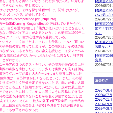
用を、きちんと書いていなかった初歩的な失敗。紹介しよ
[巻頭言202
、できなかった。申し訳ない。
2026/08/01 
ではないが、それを探す過程の中で、関連はないが、
[巻頭言202
を見つけたので、紹介しておく。
びの楽しさ
ognize-incompetence.pdf (intrpr.info)
2026/07/29 
(Dunning–Kruger effect)と呼ばれているそうだ。
[巻頭言202
ど、自分を過大評価し｣「能力が低いということを正しく
出す「学び
きない認知バイアス」があるという。この研究は1999年に
て』
0年のイグノーベル賞の心理学賞を受賞している。
2026/07/28 
いうと、古くは「たまごっち」も受賞し、つい、面白い
[巻頭言202
究や事柄の賞と思ってしまうが、この研究は、その後の広
素敵なこと
つながっているそうだ。その論文を読むと、イグノーベル
2026/07/27 
人的な感覚に過ぎないかもしれないが)とは異なり、科学的
[巻頭言202
ことがわかる。
変革
ーモアの３つのテストを行い、その能力や得点の自己評
2026/07/25 
実際の点数を比較したところ、多くは実際より高く評価を
最下位グループが最も大きかった(つまり非常に過大に評
上位集団は、自己評価が低くなったという。また、その原
過去ログ
や得点を正しく評価推定できないことで、能力が低い人ほ
ないことを正しく認知できていなかった。反対に最上位グ
2026年08月
ができたことに対して、他人も同じように容易にできると
2026年07月
分の位置を評価できないことから低く評価する(ただし誤
2026年01月
があるらしい。さらに、他人の答案 (最下位集団では当然自
2025年09月
、最上位集団なら自分より劣る) を見せて予想評価させた
2025年08月
価しても修正されなかった。