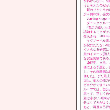
がわからない。引
うと考えたのだが
替わりというわけ
少々興味深い論文
dunning-kruger-rec
ダニングクルーガー効果
｢能力の低い人ほ
認知することがで
発表され、200
イグノーベル賞と
が役にたたない研
くさらなる研究に
賞のイメージ(個
な実証実験である
論理学、文法、ユ
価による予想と、
し、その乖離幅は
価した)。また最
因は、他人の能力
ど自分ができてい
ループでは、自分
思って、正しく自
差は小さい)傾向
分よりできがよく
あと、再度自己評