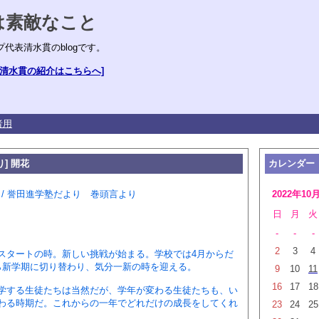
は素敵なこと
プ代表清水貫のblogです。
om [清水貫の紹介はこちらへ]
者用
り] 開花
カレンダー
press / 誉田進学塾だより 巻頭言より
2022年10
日
月
火
-
-
-
2
3
4
タートの時。新しい挑戦が始まる。学校では4月からだ
ら新学期に切り替わり、気分一新の時を迎える。
9
10
11
16
17
18
する生徒たちは当然だが、学年が変わる生徒たちも、い
わる時期だ。これからの一年でどれだけの成長をしてくれ
23
24
25