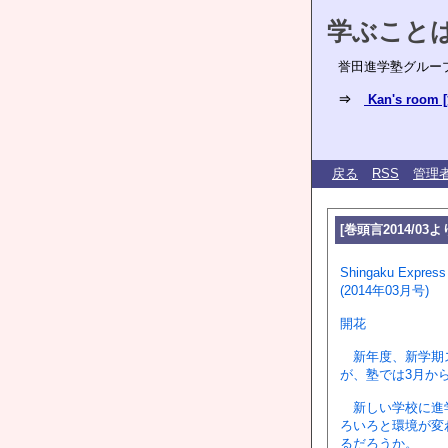
学ぶこと
誉田進学塾グルー
⇒
Kan's ro
戻る
RSS
管理
[巻頭言2014/03よ
Shingaku Ex
(2014年03月号)
開花
新年度、新学期ス
が、塾では3月か
新しい学校に進学
ろいろと環境が変
るだろうか。