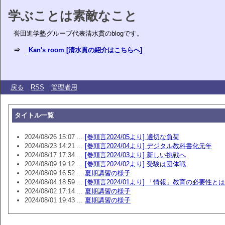
学ぶことは素敵なこと
誉田進学塾グループ代表清水貫のblogです。
⇒
Kan's room [清水貫の紹介はこちらへ]
戻る
RSS
管理者用
タイトル一覧
2024/08/26 15:07 ...
[巻頭言2024/05より] 適切な負荷
2024/08/23 14:21 ...
[巻頭言2024/04より] デジタル教科書化元年
2024/08/17 17:34 ...
[巻頭言2024/03より] 新しい挑戦へ
2024/08/09 19:12 ...
[巻頭言2024/02より] 受験は団体戦
2024/08/09 16:52 ...
夏期講習の様子
2024/08/04 18:59 ...
[巻頭言2024/01より] 「情報」教育の必要性とは
2024/08/02 17:14 ...
夏期講習の様子
2024/08/01 19:43 ...
夏期講習の様子