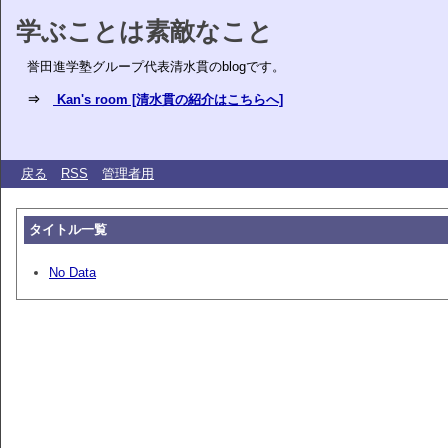
学ぶことは素敵なこと
誉田進学塾グループ代表清水貫のblogです。
⇒
Kan's room [清水貫の紹介はこちらへ]
戻る
RSS
管理者用
タイトル一覧
No Data