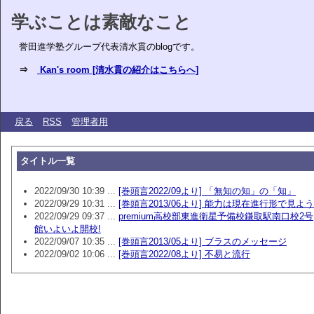
学ぶことは素敵なこと
誉田進学塾グループ代表清水貫のblogです。
⇒
Kan's room [清水貫の紹介はこちらへ]
戻る
RSS
管理者用
タイトル一覧
2022/09/30 10:39 ...
[巻頭言2022/09より] 「無知の知」の「知」
2022/09/29 10:31 ...
[巻頭言2013/06より] 能力は現在進行形で見よう
2022/09/29 09:37 ...
premium高校部東進衛星予備校鎌取駅南口校2号
館いよいよ開校!
2022/09/07 10:35 ...
[巻頭言2013/05より] ブラスのメッセージ
2022/09/02 10:06 ...
[巻頭言2022/08より] 不易と流行