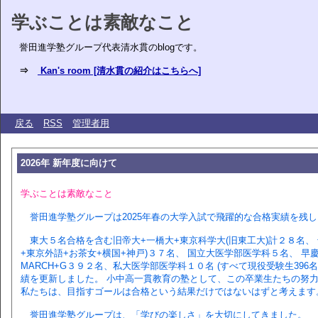
学ぶことは素敵なこと
誉田進学塾グループ代表清水貫のblogです。
⇒
Kan's room [清水貫の紹介はこちらへ]
戻る
RSS
管理者用
2026年 新年度に向けて
学ぶことは素敵なこと
誉田進学塾グループは2025年春の大学入試で飛躍的な合格実績を残
東大５名合格を含む旧帝大+一橋大+東京科学大(旧東工大)計２８名、 
+東京外語+お茶女+横国+神戸)３７名、 国立大医学部医学科５名、 
MARCH+G３９２名、私大医学部医学科１０名 (すべて現役受験生39
績を更新しました。 小中高一貫教育の塾として、この卒業生たちの努力
私たちは、目指すゴールは合格という結果だけではないはずと考えます
誉田進学塾グループは、「学びの楽しさ」を大切にしてきました。