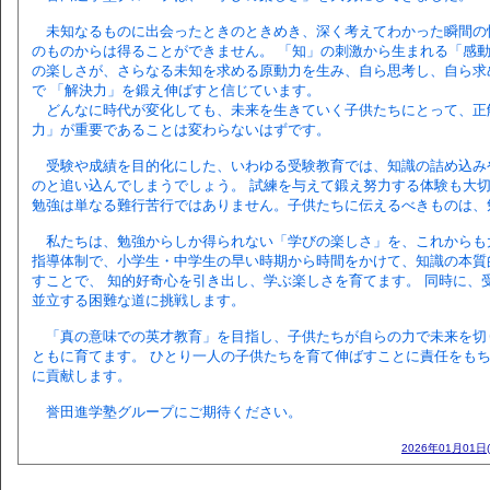
未知なるものに出会ったときのときめき、深く考えてわかった瞬間の
のものからは得ることができません。 「知」の刺激から生まれる「感動
の楽しさが、さらなる未知を求める原動力を生み、自ら思考し、自ら求
で 「解決力」を鍛え伸ばすと信じています。
どんなに時代が変化しても、未来を生きていく子供たちにとって、正解
力」が重要であることは変わらないはずです。
受験や成績を目的化にした、いわゆる受験教育では、知識の詰め込み
のと追い込んでしまうでしょう。 試練を与えて鍛え努力する体験も大
勉強は単なる難行苦行ではありません。子供たちに伝えるべきものは、
私たちは、勉強からしか得られない「学びの楽しさ」を、これからも大
指導体制で、小学生・中学生の早い時期から時間をかけて、知識の本質
すことで、 知的好奇心を引き出し、学ぶ楽しさを育てます。 同時に、
並立する困難な道に挑戦します。
「真の意味での英才教育」を目指し、子供たちが自らの力で未来を切
ともに育てます。 ひとり一人の子供たちを育て伸ばすことに責任をも
に貢献します。
誉田進学塾グループにご期待ください。
2026年01月01日