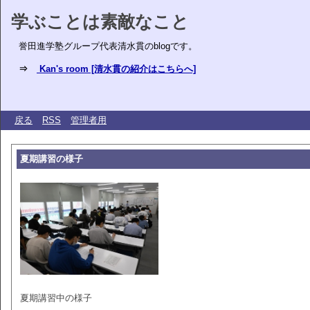
学ぶことは素敵なこと
誉田進学塾グループ代表清水貫のblogです。
⇒
Kan's room [清水貫の紹介はこちらへ]
戻る
RSS
管理者用
夏期講習の様子
夏期講習中の様子