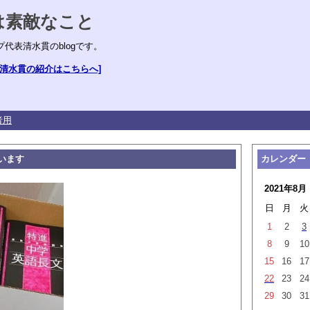
は素敵なこと
プ代表清水貫のblogです。
om [清水貫の紹介はこちらへ]
者用
います
カレンダー
2021年8月
日
月
火
1
2
3
8
9
10
15
16
17
22
23
24
29
30
31