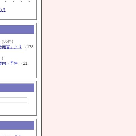
-
-
-
-
の月
（86件）
巻頭言」より
（178
件）
案内・予告
（21