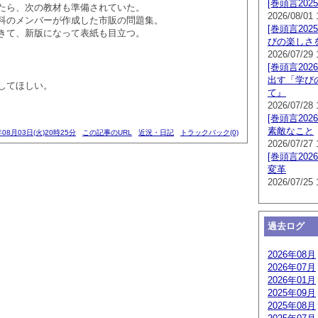
[巻頭言202
たら、次の教材も準備されていた。
2026/08/01 
科のメンバーが作成した市販の問題集。
[巻頭言202
きて、新版になって表紙も目立つ。
びの楽しさ
2026/07/29 
[巻頭言202
出す「学び
してほしい。
て』
2026/07/28 
[巻頭言202
素敵なこと
年08月03日(火)20時25分
この記事のURL
近況・日記
トラックバック(0)
2026/07/27 
[巻頭言202
変革
2026/07/25 
過去ログ
2026年08月
2026年07月
2026年01月
2025年09月
2025年08月