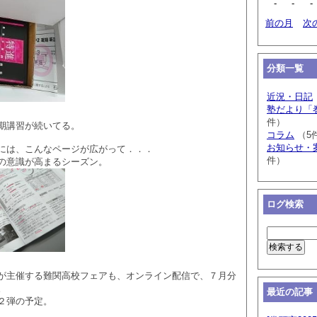
-
-
-
前の月
次
分類一覧
近況・日記
塾だより「
件）
期講習が続いてる。
コラム
（5
お知らせ・
には、こんなページが広がって．．．
件）
の意識が高まるシーズン。
ログ検索
が主催する難関高校フェアも、オンライン配信で、７月分
。
最近の記事
２弾の予定。