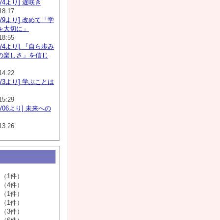
5/4より] 遅咲き
18:17
5/9より] 改めて「学
を大切に」
18:55
6/4より] 『自ら歩み
の楽しさ」を信じ
14:22
6/3より] 学ぶことは
15:29
6/06より] 未来への
13:26
（1件）
（4件）
（1件）
（1件）
（3件）