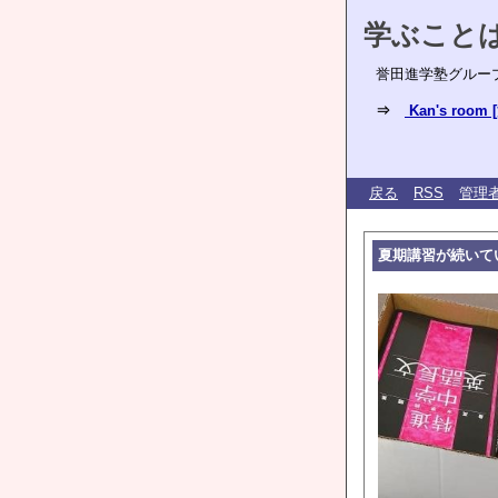
学ぶこと
誉田進学塾グルー
⇒
Kan's ro
戻る
RSS
管理
夏期講習が続いて