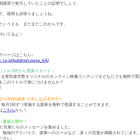
期講習で努力していたことの証明でしょう。
て、後期も頑張りましょうね。
という人も、まだまだこれからです。
付いてるよ！
介ページはこちら↓
.co.jp/building/course_k/k/
リトル 9月から受講スタート！
する誉田進学塾オリジナルのオンライン映像コンテンツをどなたでも無料で受
をこのリトルで身につけませんか？
！
定小3特別講座 お申し込み受付中！
で、毎月1回ずつ実施する講座を無料で受講することができます。
は
こちら
から！
」夏版公開中！
業した先輩たちのメッセージを集めました。
、勉強のアドバイス、後輩へのエールなど…多くの言葉が掲載されています
ださい。