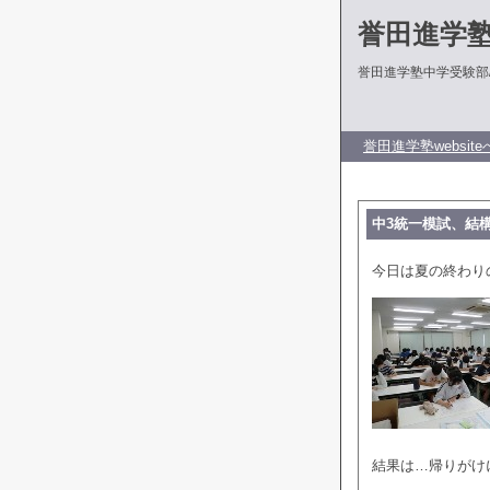
誉田進学
誉田進学塾中学受験部
誉田進学塾website
中3統一模試、結
今日は夏の終わり
結果は…帰りがけ