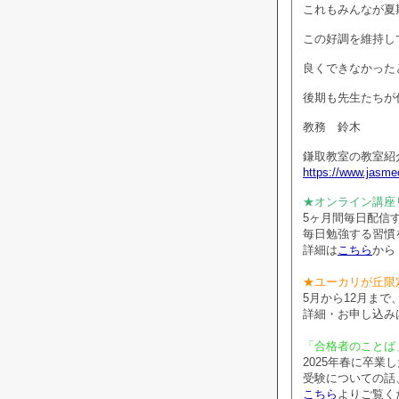
これもみんなが夏
この好調を維持し
良くできなかった
後期も先生たちが
教務 鈴木
鎌取教室の教室紹
https://www.jasmec
★オンライン講座
5ヶ月間毎日配信
毎日勉強する習慣
詳細は
こちら
から
★ユーカリが丘限
5月から12月ま
詳細・お申し込み
「合格者のことば
2025年春に卒
受験についての話
こちら
よりご覧く