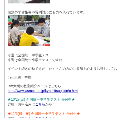
個別の学習指導や質問対応にも力を入れています。
今週は全国統一中学生テスト、
来週は全国統一小学生テストですね！
イベント続きの秋ですが、たくさんの方のご参加を心よりお待ちしてお
(ism大網 中島)
ism大網の教室紹介ページはこちら↓
http://www.jasmec.co.jp/kyoshitsuguide/o.htm
★10/27(日) 全国統一中学生テスト 受付中★
詳細・お申込みは
こちら
から！
★11/3(日・祝) 全国統一小学生テスト 受付中★