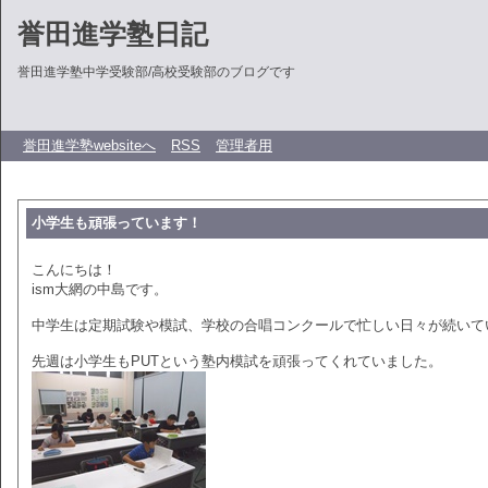
誉田進学塾日記
誉田進学塾中学受験部/高校受験部のブログです
誉田進学塾websiteへ
RSS
管理者用
小学生も頑張っています！
こんにちは！
ism大網の中島です。
中学生は定期試験や模試、学校の合唱コンクールで忙しい日々が続いて
先週は小学生もPUTという塾内模試を頑張ってくれていました。