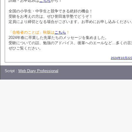
詳細・お申込みは
こちら
から！
全国の小学生・中学生と競争できる絶好の機会！
受験をお考えの方は、ぜひ誉田進学塾でどうぞ！
定員により締切となる場合がございます。お早めにお申し込みください
「合格者のことば」秋版は
こちら
！
2024年春に卒業した先輩たちのメッセージを集めました。
受験についての話、勉強のアドバイス、後輩へのエールなど…多くの言
ぜひご覧ください。
2024年10月22
Script :
Web Diary Professional