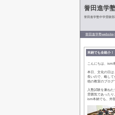
誉田進学
誉田進学塾中学受験部
誉田進学塾website
本納でも全統小！
こんにちは、ism
本日、文化の日は
長いので、略して
他の教室のブログ
入塾試験を兼ねた
雰囲気であったり
ism本納でも、