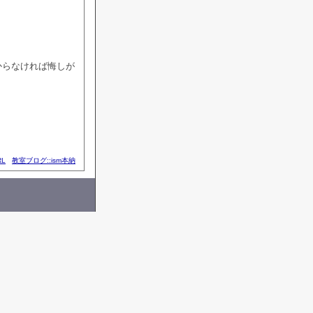
からなければ悔しが
L
教室ブログ::ism本納