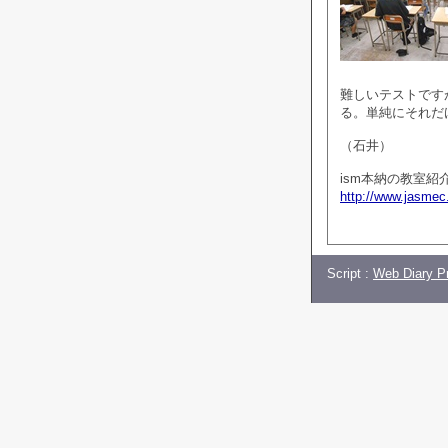
難しいテストです
る。単純にそれだ
（石井）
ism本納の教室紹
http://www.jasmec
Script :
Web Diary Pr