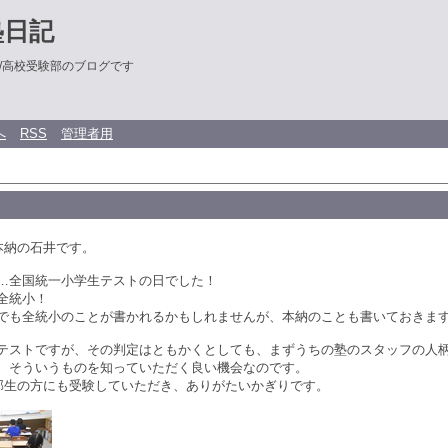
塾日記
/高校受験部のブログです
へ
RSS
管理者用
本納の石井です。
…全国統一小学生テストの日でした！
全統小！
でも全統小のことが書かれるかもしれませんが、本納のことも書いておきま
テストですが、その判定はともかくとしても、まずうちの塾のスタッフの人
、そういうものを知っていただく良い機会なのです。
外部生の方にも受験していただき、ありがたいかぎりです。