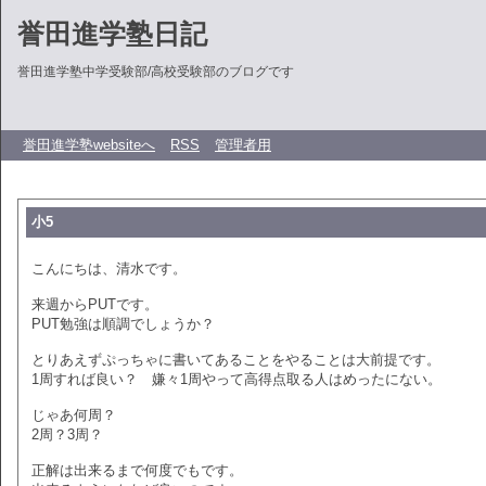
誉田進学塾日記
誉田進学塾中学受験部/高校受験部のブログです
誉田進学塾websiteへ
RSS
管理者用
小5
こんにちは、清水です。
来週からPUTです。
PUT勉強は順調でしょうか？
とりあえずぷっちゃに書いてあることをやることは大前提です。
1周すれば良い？ 嫌々1周やって高得点取る人はめったにない。
じゃあ何周？
2周？3周？
正解は出来るまで何度でもです。