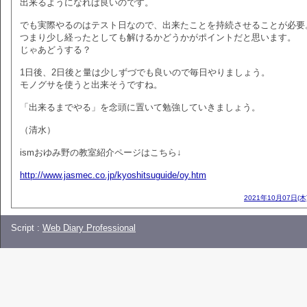
出来るようになれば良いのです。
でも実際やるのはテスト日なので、出来たことを持続させることが必要
つまり少し経ったとしても解けるかどうかがポイントだと思います。
じゃあどうする？
1日後、2日後と量は少しずづでも良いので毎日やりましょう。
モノグサを使うと出来そうですね。
「出来るまでやる」を念頭に置いて勉強していきましょう。
（清水）
ismおゆみ野の教室紹介ページはこちら↓
http://www.jasmec.co.jp/kyoshitsuguide/oy.htm
2021年10月07日(木
Script :
Web Diary Professional