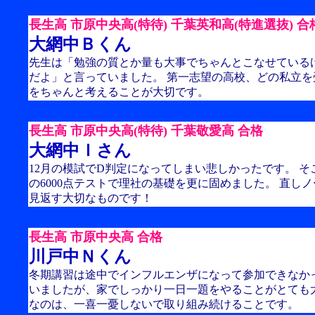
長生高 市原中央高(特待) 千葉英和高(特進選抜) 合
大網中Ｂくん
先生は「勉強の質とか量も大事でちゃんとこなせている
だよ」と言っていました。 第一志望の高校、どの私立
をちゃんと考えることが大切です。
長生高 市原中央高(特待) 千葉敬愛高 合格
大網中Ｉさん
12月の模試でD判定になってしまい悲しかったです。 
の6000点テストで理社の基礎を更に固めました。 直し
見返す大切なものです！
長生高 市原中央高 合格
川戸中Ｎくん
冬期講習は途中でインフルエンザになって参加できなか
いましたが、家でしっかり一日一題をやることがとても
なのは、一喜一憂しないで取り組み続けることです。