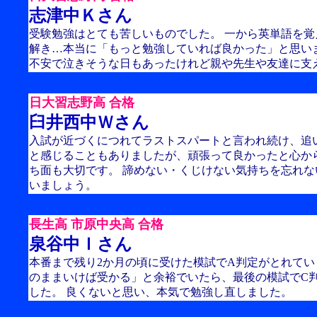
志津中Ｋさん
受験勉強はとても苦しいものでした。 一から英単語を
解き…本当に「もっと勉強していれば良かった」と思い
不安で泣きそうな日もあったけれど親や先生や友達に支
日大習志野高 合格
臼井西中Ｗさん
入試が近づくにつれてラストスパートと言われ続け、追
と感じることもありましたが、頑張って良かったと心か
ち面も大切です。 諦めない・くじけない気持ちを忘れ
いましょう。
長生高 市原中央高 合格
泉谷中Ｉさん
本番まで残り2か月の頃に受けた模試でA判定がとれてい
のままいけば受かる」と余裕でいたら、最後の模試でC
した。 良くないと思い、本気で勉強し直しました。