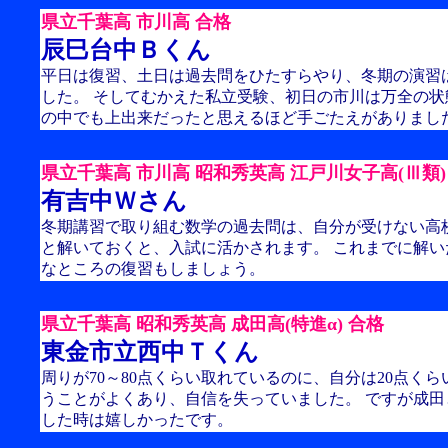
県立千葉高 市川高 合格
辰巳台中Ｂくん
平日は復習、土日は過去問をひたすらやり、冬期の演習
した。 そしてむかえた私立受験、初日の市川は万全の
の中でも上出来だったと思えるほど手ごたえがありまし
県立千葉高 市川高 昭和秀英高 江戸川女子高(Ⅲ類)
有吉中Ｗさん
冬期講習で取り組む数学の過去問は、自分が受けない高
と解いておくと、入試に活かされます。 これまでに解
なところの復習もしましょう。
県立千葉高 昭和秀英高 成田高(特進α) 合格
東金市立西中Ｔくん
周りが70～80点くらい取れているのに、自分は20点く
うことがよくあり、自信を失っていました。 ですが成
した時は嬉しかったです。