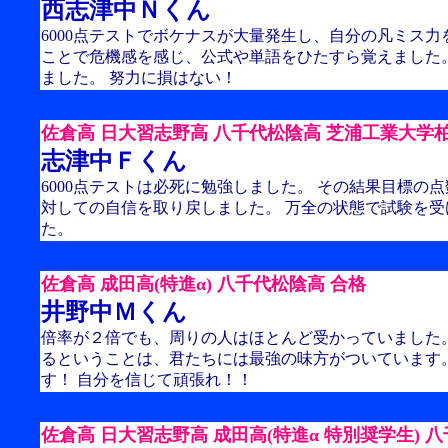
西志津中Ｎくん
6000点テストでボケナスが大量発生し、自分の凡ミス力
ことで危機感を感じ、公式や単語をひたすら覚えました
ました。 努力に損はない！
佐倉高 日大習志野高 八千代松陰高 芝浦工業大学柏高
志津中Ｆくん
6000点テストは必死に勉強しました。 その結果目標の
対しての自信を取り戻しました。 万全の状態で試験を
た。
佐倉高 成田高(特進α) 八千代松陰高 合格
井野中Ｍくん
倍率が２倍でも、周りの人はほとんど受かっていました
るということは、君たちには最強の味方がついています。
す！ 自分を信じて頑張れ！！
佐倉高 日大習志野高 成田高(特進α 特別奨学生) 八