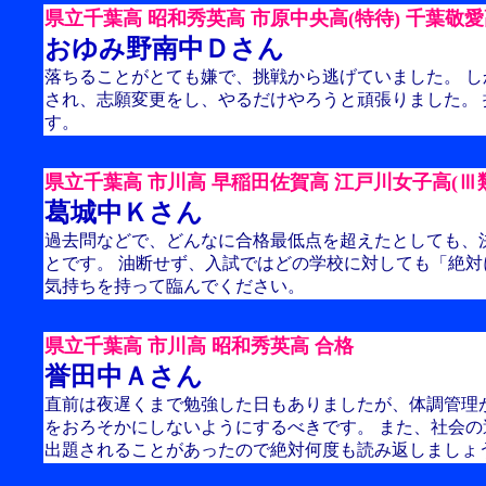
県立千葉高 昭和秀英高 市原中央高(特待) 千葉敬愛高
おゆみ野南中Ｄさん
落ちることがとても嫌で、挑戦から逃げていました。 
され、志願変更をし、やるだけやろうと頑張りました。
す。
県立千葉高 市川高 早稲田佐賀高 江戸川女子高(Ⅲ類
葛城中Ｋさん
過去問などで、どんなに合格最低点を超えたとしても、
とです。 油断せず、入試ではどの学校に対しても「絶
気持ちを持って臨んでください。
県立千葉高 市川高 昭和秀英高 合格
誉田中Ａさん
直前は夜遅くまで勉強した日もありましたが、体調管理が
をおろそかにしないようにするべきです。 また、社会
出題されることがあったので絶対何度も読み返しましょ