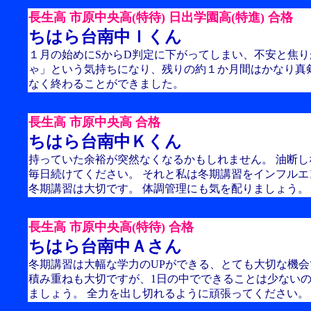
長生高 市原中央高(特待) 日出学園高(特進) 合格
ちはら台南中Ｉくん
１月の始めにSからD判定に下がってしまい、不安と焦
ゃ」という気持ちになり、残りの約１か月間はかなり真
なく終わることができました。
長生高 市原中央高 合格
ちはら台南中Ｋくん
持っていた余裕が突然なくなるかもしれません。 油断し
毎日続けてください。 それと私は冬期講習をインフル
冬期講習は大切です。 体調管理にも気を配りましょう。
長生高 市原中央高(特待) 合格
ちはら台南中Ａさん
冬期講習は大幅な学力のUPができる、とても大切な機会
積み重ねも大切ですが、1日の中でできることは少ない
ましょう。 全力を出し切れるように頑張ってください。