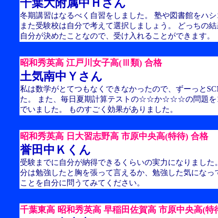
千葉大附属中Ｈさん
冬期講習はなるべく自習をしました。 塾や図書館をハ
また受験校は自分で考えて選択しましょう。 どっちの
自分が決めたことなので、受け入れることができます。
昭和秀英高 江戸川女子高(Ⅲ類) 合格
土気南中Ｙさん
私は数学がとてつもなくできなかったので、ずーっとSC
た。 また、毎日夏期計算テストの☆☆か☆☆☆の問題を
でいました。 ものすごく効果がありました。
昭和秀英高 日大習志野高 市原中央高(特待) 合格
誉田中Ｋくん
受験までに自分が納得できるくらいの実力になりました
分は勉強したと胸を張って言えるか、勉強した気になっ
ことを自分に問うてみてください。
千葉東高 昭和秀英高 早稲田佐賀高 市原中央高(特待