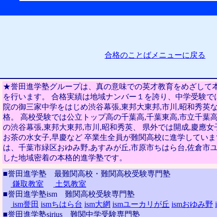
合格のことばメニューに戻る
★誉田進学塾グループは、真の意味での英才教育をめざして
を行います。 合格実績は地域ナンバー１を誇り、中学受験では
院の御三家中学をはじめ渋谷幕張,東邦大東邦,市川,昭和秀英
格。 高校受験では公立トップ高の千葉高,千葉東高,市立千葉
の渋谷幕張,東邦大東邦,市川,昭和秀英、 県外では開成,慶應女
お茶の水女子,早慶など 卒業生全員が難関高校に進学していま
は、千葉市緑区おゆみ野,あすみが丘,市原市ちはら台,佐倉市
した地域密着の本格的進学塾です。
■誉田進学塾 最難関高校・難関高校受験専門塾
鎌取教室
土気教室
■誉田進学塾ism 難関高校受験専門塾
ism誉田
ismちはら台
ism大網
ismユーカリが丘
ismおゆみ野
■誉田進学塾sirius 難関中学受験専門塾