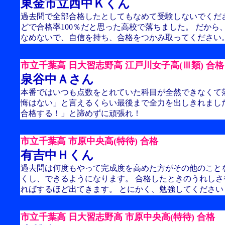
東金市立西中Ｋくん
過去問で全部合格したとしてもなめて受験しないでくだ
どで合格率100％だと思った高校で落ちました。 だから
なめないで、自信を持ち、合格をつかみ取ってください
市立千葉高 日大習志野高 江戸川女子高(Ⅲ類) 合格
泉谷中Ａさん
本番ではいつも点数をとれていた科目が全然できなくて
悔はない」と言えるくらい最後まで全力を出しきれまし
合格する！」と諦めずに頑張れ！
市立千葉高 市原中央高(特待) 合格
有吉中Ｈくん
過去問は何度もやって完成度を高めた方がその他のこと
くし、できるようになります。 合格したときのうれし
ればするほど出てきます。 とにかく、勉強してください
市立千葉高 日大習志野高 市原中央高(特待) 合格