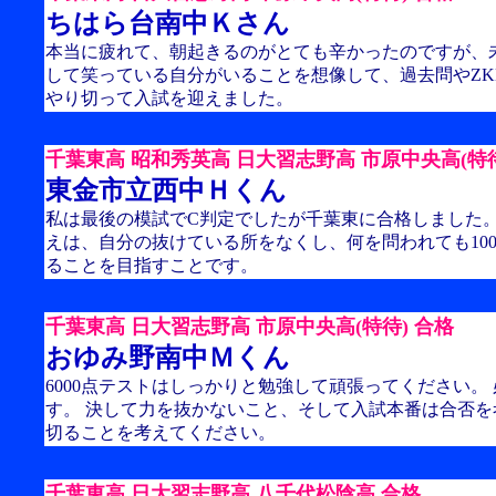
ちはら台南中Ｋさん
本当に疲れて、朝起きるのがとても辛かったのですが、
して笑っている自分がいることを想像して、過去問やZK
やり切って入試を迎えました。
千葉東高 昭和秀英高 日大習志野高 市原中央高(特待
東金市立西中Ｈくん
私は最後の模試でC判定でしたが千葉東に合格しました。
えは、自分の抜けている所をなくし、何を問われても10
ることを目指すことです。
千葉東高 日大習志野高 市原中央高(特待) 合格
おゆみ野南中Ｍくん
6000点テストはしっかりと勉強して頑張ってください。
す。 決して力を抜かないこと、そして入試本番は合否
切ることを考えてください。
千葉東高 日大習志野高 八千代松陰高 合格