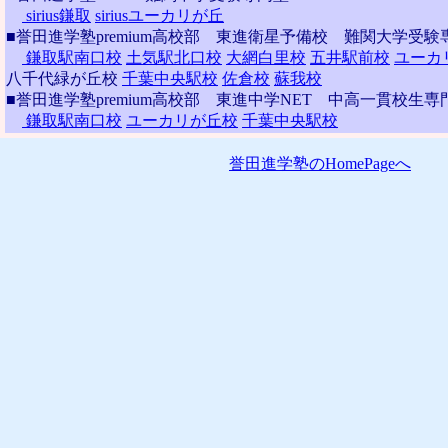
sirius鎌取
siriusユーカリが丘
■誉田進学塾premium高校部 東進衛星予備校 難関大学受験
鎌取駅南口校
土気駅北口校
大網白里校
五井駅前校
ユーカ
八千代緑が丘校
千葉中央駅校
佐倉校
蘇我校
■誉田進学塾premium高校部 東進中学NET 中高一貫校生専
鎌取駅南口校
ユーカリが丘校
千葉中央駅校
誉田進学塾のHomePageへ