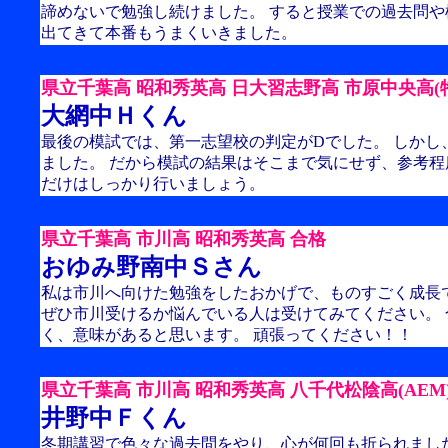
諦めないで勉強し続けました。 すると授業での過去問
出てきて本番もうまくいきました。
県立千葉高 昭和秀英高 日大習志野高 市原中央高(特
大網中Ｈくん
最後の模試では、第一志望校の判定がDでした。 しかし
ました。 だから模試の結果はそこまで気にせず、参考程
だけはしっかり行いましょう。
県立千葉高 市川高 昭和秀英高 合格
おゆみ野南中Ｓさん
私は市川へ向けた勉強をしたおかげで、ものすごく成長
ぜひ市川受けるか悩んでいる人は受けてみてください。
く、意味があると思います。 頑張ってください！！
県立千葉高 市川高 昭和秀英高 八千代松陰高(AEM)
井野中Ｆくん
冬期講習で色々な過去問をやり、心が何回も折られまし