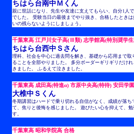
ちはら台南中Ｍくん
親に世話になり、先生や友達に支えてもらい、自分1人
でした。 受験当日の最後までやり抜き、合格したときは
いの残らないようにしましょう。
千葉東高 江戸川女子高(Ⅲ類) 志学館高(特別奨学生S
ちはら台西中Ｓさん
理科、社会を中心に過去問を解き、基礎から応用まで取
ることを全部やりました。 多分ボーダーギリギリだけ
きました。 ふるえて泣きました。
千葉東高 成田高(特進α) 市原中央高(特待) 安田学園
大椎中Ｓくん
冬期講習はハードで乗り切れる自信がなく、成績が落ち
て、焦りと後悔を感じました。 遊びたい心を抑えて、
す。
千葉東高 昭和学院高 合格