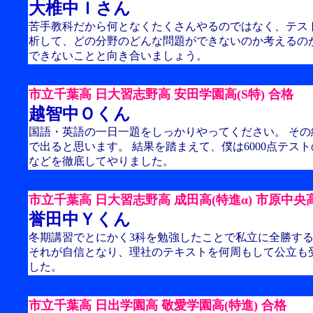
大椎中Ｉさん
苦手教科だから何となくたくさんやるのではなく、テス
析して、どの分野のどんな問題ができないのか考えるの
できないことと向き合いましょう。
市立千葉高 日大習志野高 安田学園高(S特) 合格
越智中Ｏくん
国語・英語の一日一題をしっかりやってください。 その結
で出ると思います。 結果を踏まえて、僕は6000点テスト
などを徹底してやりました。
市立千葉高 日大習志野高 成田高(特進α) 市原中央高
誉田中Ｙくん
冬期講習でとにかく3科を勉強したことで私立に全勝す
それが自信となり、理社のテキストを何周もして公立も
した。
市立千葉高 日出学園高 敬愛学園高(特進) 合格