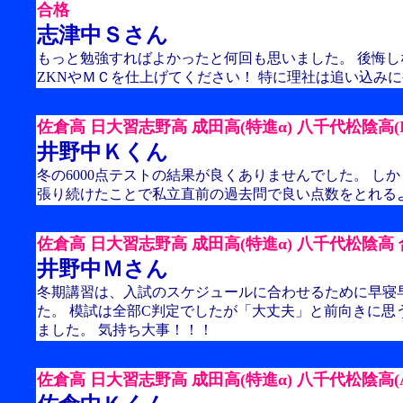
合格
志津中Ｓさん
もっと勉強すればよかったと何回も思いました。 後悔
ZKNやＭＣを仕上げてください！ 特に理社は追い込み
佐倉高 日大習志野高 成田高(特進α) 八千代松陰高(I
井野中Ｋくん
冬の6000点テストの結果が良くありませんでした。 し
張り続けたことで私立直前の過去問で良い点数をとれる
佐倉高 日大習志野高 成田高(特進α) 八千代松陰高
井野中Ｍさん
冬期講習は、入試のスケジュールに合わせるために早寝
た。 模試は全部C判定でしたが「大丈夫」と前向きに思
ました。 気持ち大事！！！
佐倉高 日大習志野高 成田高(特進α) 八千代松陰高(A