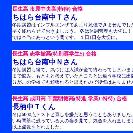
長生高 市原中央高(特待) 合格
ちはら台南中Ｔさん
冬期講習はインフルエンザであまり勉強できませんでし
早く終わらせておきましょう。 冬は体調管理も大切に！
では本当にあっという間です。 １日1日を大切に。
長生高 志学館高(特別奨学生S) 合格
ちはら台南中Ｎさん
冬期講習も経て、気づけば入試が全て終わってしまいま
まで悩み、もともと考えていたところとは違う学校に出
分がこの学校でも頑張れると思えたので後悔はありませ
長生高 成田高 千葉明徳高(特進 学業C特待) 合格
長柄中Ｔくん
冬は6000点テストと直しを嫌だと思うこともありました
い時間塾に残っている人の姿を見て、気合を入れ直しました
以上点数をとれました。