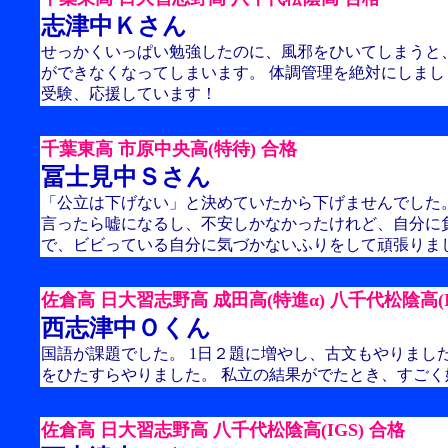
志津中Ｋさん
せっかくいっぱい勉強したのに、風邪をひいてしまうと
ができなくなってしまいます。 体調管理を絶対にしまし
受験、応援しています！
千葉東高 市原中央高(特待) 合格
冨士見中Ｓさん
「公立は下げない」と決めていたから下げませんでした
言ったら嘘になるし、不安しかなかったけれど、自分に
で、ビビっている自分に気づかないふりをして頑張りま
佐倉高 日大習志野高 成田高(特進α) 八千代松陰高(I
西志津中Ｏくん
国語が課題でした。 1日２題に増やし、古文もやりました
をひたすらやりました。 私立の結果がでたとき、すごく
佐倉高 日大習志野高 八千代松陰高(IGS) 合格