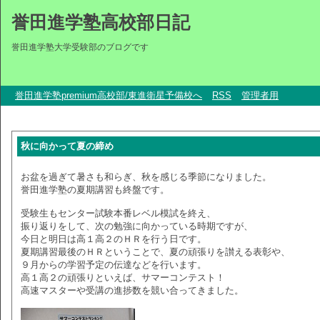
誉田進学塾高校部日記
誉田進学塾大学受験部のブログです
誉田進学塾premium高校部/東進衛星予備校へ
RSS
管理者用
秋に向かって夏の締め
お盆を過ぎて暑さも和らぎ、秋を感じる季節になりました。
誉田進学塾の夏期講習も終盤です。
受験生もセンター試験本番レベル模試を終え、
振り返りをして、次の勉強に向かっている時期ですが、
今日と明日は高１高２のＨＲを行う日です。
夏期講習最後のＨＲということで、夏の頑張りを讃える表彰や、
９月からの学習予定の伝達などを行います。
高１高２の頑張りといえば、サマーコンテスト！
高速マスターや受講の進捗数を競い合ってきました。