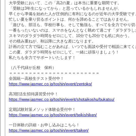
大学受験において、この「高2の夏」は本当に重要な期間です。
「受験は3年生になってから」と思っているかもしれませんが、
早くから準備を始めた人が圧倒的に有利になるのが近年の大学受験です
忙しい夏を乗り切るポイントは、何かを諦めることではありません。
「遊びも、部活も、学校行事も、そして勉強も、すべてを全力でやり切
一番もったいないのは、スマホをなんとなく眺めて過ごす「ダラダラし
スキマのダラダラ時間をゼロにして、10分でも20分でも机に向かう。
その積み重ねが、秋以降に大きな差になります。
計画の立て方で悩むことがあれば、いつでも面談や受付で相談に来てく
この夏、ダラダラ時間をゼロにして、一緒に頑張りましょう！
私たちも全力でサポートいたします！
（八千代緑が丘校 保科）
＝＝＝＝＝＝＝＝＝＝＝＝＝＝＝＝＝＝＝＝＝＝＝
全国統一高校生テスト受付中！
https://www.jasmec.co.jp/toshin/event/zentoko/
高3部活生招待講習受付中！
https://www.jasmec.co.jp/toshin/event/shotaikoshu/bukatsu/
定期試験対策メソッド体験会受付中！
https://www.jasmec.co.jp/toshin/event/teikishiken/
一日体験の詳細・お申し込みはこちら！
https://www.jasmec.co.jp/toshin/event/taiken/