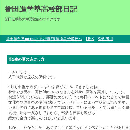
誉田進学塾高校部日記
誉田進学塾大学受験部のブログです
誉田進学塾premium高校部/東進衛星予備校へ
RSS
管理者用
高2生の夏の過ごし方
こんにちは。
八千代緑が丘校の保科です。
6月も中盤を過ぎ、いよいよ夏が近づいてきましたね。
校舎では現在、高校2年生のみなさんを対象に面談を実施しています。
お話を聞いていると、部活の大会に向けて毎日ヘトヘトになるまで練習
文化祭や体育祭の準備に燃えていたりと、人によって状況は様々です。
いま目の前にある青春を全力で駆け抜けている姿を、とても頼もしく思
高校生活は一度きりですから、部活も行事も遊びも、
絶対に全力で楽しんでほしいと思います。
しかし、だからこそ、あえてここで皆さんに強く伝えたいことがありま