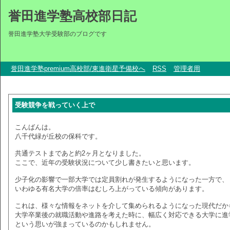
誉田進学塾高校部日記
誉田進学塾大学受験部のブログです
誉田進学塾premium高校部/東進衛星予備校へ
RSS
管理者用
受験競争を戦っていく上で
こんばんは。
八千代緑が丘校の保科です。
共通テストまであと約2ヶ月となりました。
ここで、近年の受験状況について少し書きたいと思います。
少子化の影響で一部大学では定員割れが発生するようになった一方で、
いわゆる有名大学の倍率はむしろ上がっている傾向があります。
これは、様々な情報をネットを介して集められるようになった現代だか
大学卒業後の就職活動や進路を考えた時に、幅広く対応できる大学に進
という思いが強まっているのかもしれません。