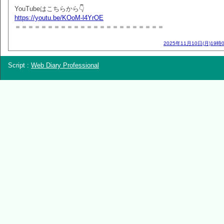
YouTubeはこちらから👇
https://youtu.be/KOoM-l4YrOE
＝＝＝＝＝＝＝＝＝＝＝＝＝＝＝＝＝＝＝＝＝＝＝
2025年11月10日(月)19時
Script :
Web Diary Professional