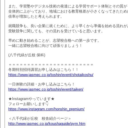
また、学習塾やデジタル技術の発達による学習サポート体制とその質が
全体的に上がっており、地域における教育格差が小さくなってきたため
倍率が増加したと考えられます。
就職競争も、良い企業に就くために、より早くから準備を始める流れが
受験競争に関しても、その流れを受けていると思います。
早めに動き始めることが、志望校合格への第一歩です。
一緒に志望校合格に向けて頑張りましょう！
(八千代緑が丘校 保科)
＝＝＝＝＝＝＝＝＝＝＝＝＝＝＝＝＝＝＝＝＝＝＝
冬期特別招待講習お申し込みはこちら！！
https://www.jasmec.co.jp/toshin/event/shotaikoshu/
一日体験の詳細・お申し込みはこちら！
https://www.jasmec.co.jp/toshin/event/taiken/
★Instagramやっています★
フォローお願いします👇
https://www.instagram.com/honshin_premium/
＜八千代緑が丘校 校舎紹介ページ＞
http://www.jasmec.co.jp/koushaguide/pym.htm