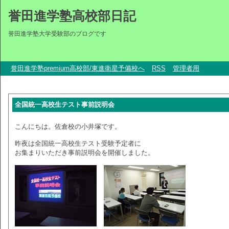
誉田進学塾高校部日記
誉田進学塾大学受験部のブログです
誉田進学塾premium高校部/東進衛星予備校へ
RSS
管理者用
全国統一高校生テスト事前説明会
こんにちは。佐倉校の小井塚です。
昨夜は全国統一高校生テスト受験予定者に
お集まりいただき事前説明会を開催しました。