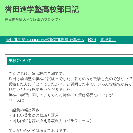
誉田進学塾高校部日記
誉田進学塾大学受験部のブログです
誉田進学塾premium高校部/東進衛星予備校へ
RSS
管理者用
英検について
こんにちは。蘇我校の早瀬です。
昨日は会場型の英検の試験日でした。多くの方が受験したのではないで
受験した方に「どうでしたか？」と質問した中で、いろんな感想があり
りないという感想をいただきました。
英検の学習に関して、もちろん特有の対策は必要なのですが、
ベースは
・語彙の幅と深さ
・正しい英文法の知識と運用
・同じ内容を言い換える表現力（パラフレーズ）
ではないかと私は考えております。