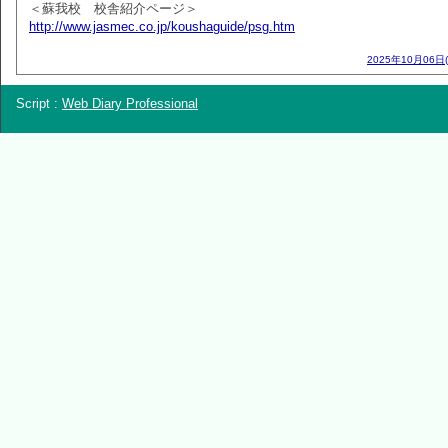
＜蘇我校 校舎紹介ページ＞
http://www.jasmec.co.jp/koushaguide/psg.htm
2025年10月06日
Script :
Web Diary Professional