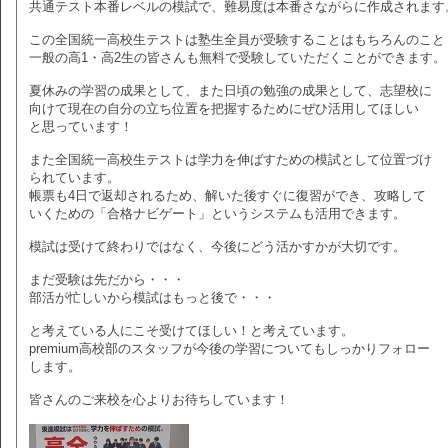
共通テスト本番レベルの模試で、難易度は本番さながらに作成されます
この全国統一高校生テストは塾生全員が受験することはもちろんのこと
一般の高1・高2生の皆さんも無料で受験していただくことができます。
夏休みの学習の成果として、また日頃の勉強の成果として、志望校に
向けて現在の自分の立ち位置を把握するためにぜひ活用してほしい
と思っています！
また全国統一高校生テストは学力を伸ばすための模試として位置づけ
られています。
帳票も4日で返却されるため、解いた後すぐに復習ができ、攻略して
いくための「合格ナビゲート」というシステムも活用できます。
模試は受けて終わりではなく、今後にどう活かすかが大切です。
まだ受験は先だから・・・
部活が忙しいから模試はもっと後で・・・
と考えている人にこそ受けてほしい！と考えています。
premium高校部のスタッフが今後の学習についてもしっかりフォロー
します。
皆さんのご来校を心よりお待ちしています！