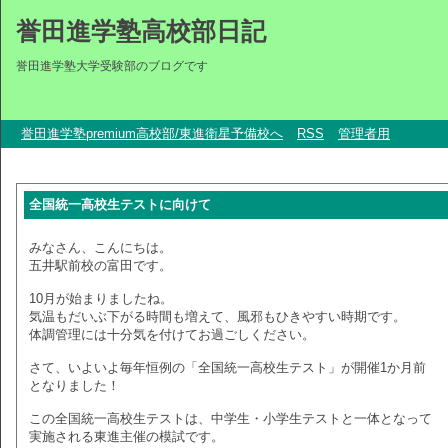
誉田進学塾高校部日記
誉田進学塾大学受験部のブログです
誉田進学塾premium高校部/東進衛星予備校へ
RSS
管理者用
全国統一高校生テストに向けて
みなさん、こんにちは。
五井駅前校の富田です。
10月が始まりましたね。
気温もだいぶ下がる時間も増えて、風邪もひきやすい時期です。
体調管理には十分気を付けてお過ごしください。
さて、いよいよ毎年恒例の「全国統一高校生テスト」が開催1か月前
となりました！
この全国統一高校生テストは、中学生・小学生テストと一体となって
実施される東進主催の模試です。